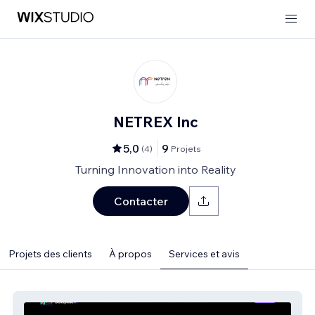
NETREX Inc
5,0
9
(
4
)
Projets
Turning Innovation into Reality
Contacter
Projets des clients
À propos
Services et avis