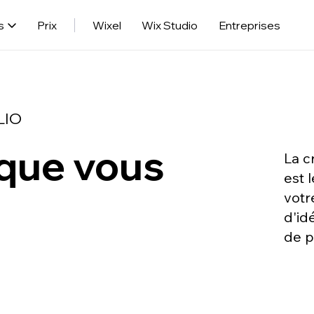
s
Prix
Wixel
Wix Studio
Entreprises
LIO
 que vous
La c
est 
votr
d'id
de p