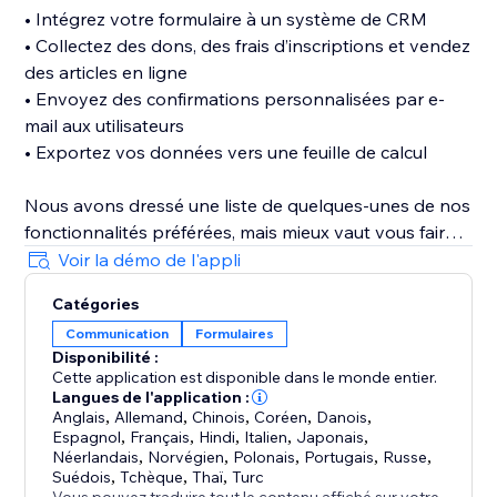
• Intégrez votre formulaire à un système de CRM
• Collectez des dons, des frais d’inscriptions et vendez
des articles en ligne
• Envoyez des confirmations personnalisées par e-
mail aux utilisateurs
• Exportez vos données vers une feuille de calcul
Nous avons dressé une liste de quelques-unes de nos
fonctionnalités préférées, mais mieux vaut vous faire
votre propre opinion de BoomForm. Pas besoin de
Voir la démo de l'appli
créer un compte supplémentaire chez nous ! Tout ce
Catégories
qu’il vous faut, c’est votre compte et quelques minutes
Communication
Formulaires
pour personnaliser un formulaire avant de pouvoir
Disponibilité :
Cette application est disponible dans le monde entier.
Langues de l'application :
Anglais
,
Allemand
,
Chinois
,
Coréen
,
Danois
,
Espagnol
,
Français
,
Hindi
,
Italien
,
Japonais
,
Néerlandais
,
Norvégien
,
Polonais
,
Portugais
,
Russe
,
Suédois
,
Tchèque
,
Thaï
,
Turc