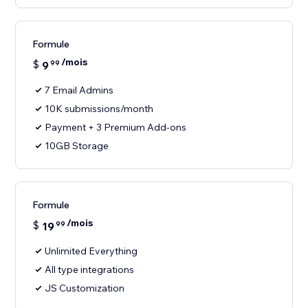
Formule
/mois
$
9
99
7 Email Admins
10K submissions/month
Payment + 3 Premium Add-ons
10GB Storage
Formule
/mois
$
19
99
Unlimited Everything
All type integrations
JS Customization