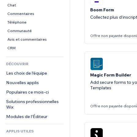
Conversion
Solutions d'entreposage
PDF
Effets sur images
Chat
Boom Form
Dropshipping
Partage de fichiers
Boutons et menus
Commentaires
Collectez plus d’inscrip
Tarifs et abonnement
Actualités
Bannières et badges
Téléphone
Financement participatif
Services de contenu
Calculateurs
Communauté
Offre non payante dispon
Alimentation et boissons
Effets de texte
Rechercher
Avis et commentaires
Météo
CRM
Graphiques et tableaux
DÉCOUVRIR
Les choix de l'équipe
Magic Form Builder
Add secure forms to you
Nouvelles applis
Templates
Populaires ce mois‑ci
Solutions professionnelles 
Offre non payante dispon
Wix
Modules de l'Éditeur
APPLIS UTILES