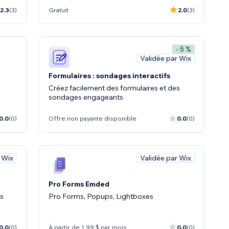
2.3
(3)
Gratuit
2.0
(3)
- 5 %
Validée par Wix
Formulaires : sondages interactifs
Créez facilement des formulaires et des
sondages engageants
0.0
(0)
Offre non payante disponible
0.0
(0)
 Wix
Validée par Wix
Pro Forms Emded
ms
Pro Forms, Popups, Lightboxes
0.0
(0)
À partir de 1,99 $ par mois
0.0
(0)