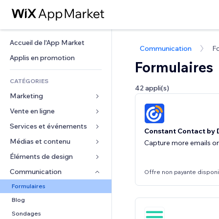
Accueil de l'App Market
Communication
Fo
Applis en promotion
Formulaires
CATÉGORIES
42 appli(s)
Marketing
Vente en ligne
Publicités
Mobile
Services et événements
Applis pour les boutiques
Constant Contact by 
Données analytiques
Expédition et livraison
Médias et contenu
Hôtels
Capture more emails on
Réseaux sociaux
Boutons Vente
Événements
Éléments de design
Galerie
Référencement (SEO)
Cours en ligne
Restaurants
Musique
Cartes et navigation
Communication 
Offre non payante dispon
Engagement
Impression à la demande
Immobilier
Podcasts
Confidentialité
Formulaires
Classement de sites
Comptabilité
Réservations
Photographie
Horloge
Blog
E-mail
Coupons et fidélisation
Vidéo
Modèles de pages
Sondages