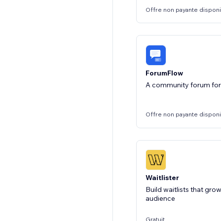
Offre non payante dispon
ForumFlow
A community forum for
Offre non payante dispon
Waitlister
Build waitlists that gro
audience
Gratuit