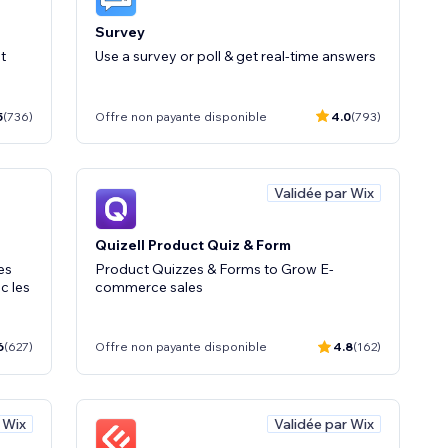
Survey
t
Use a survey or poll & get real-time answers
5
(736)
Offre non payante disponible
4.0
(793)
Validée par Wix
Quizell Product Quiz & Form
es
Product Quizzes & Forms to Grow E-
c les
commerce sales
6
(627)
Offre non payante disponible
4.8
(162)
 Wix
Validée par Wix