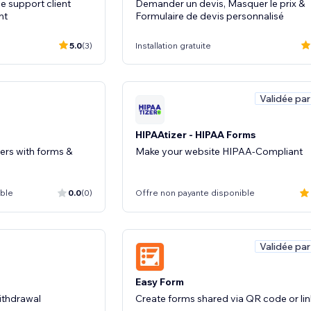
e support client
Demander un devis, Masquer le prix &
nt
Formulaire de devis personnalisé
5.0
(3)
Installation gratuite
Validée par
HIPAAtizer - HIPAA Forms
ers with forms &
Make your website HIPAA-Compliant
ible
0.0
(0)
Offre non payante disponible
Validée par
n
Easy Form
ithdrawal
Create forms shared via QR code or lin