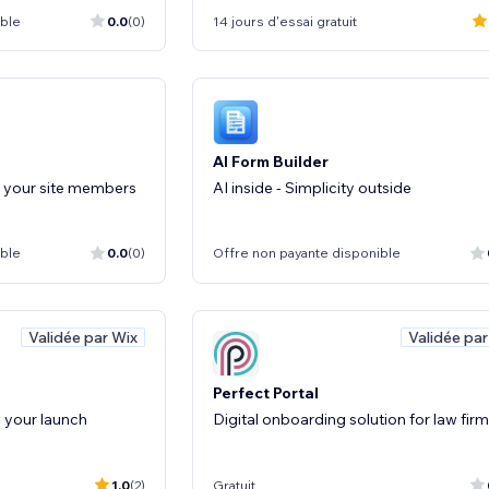
ible
0.0
(0)
14 jours d'essai gratuit
AI Form Builder
 your site members
AI inside - Simplicity outside
ible
0.0
(0)
Offre non payante disponible
Validée par Wix
Validée par
Perfect Portal
w your launch
Digital onboarding solution for law fir
1.0
(2)
Gratuit