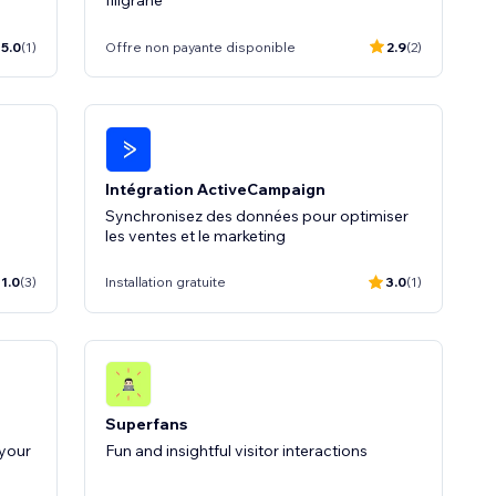
filigrane
5.0
(1)
Offre non payante disponible
2.9
(2)
Intégration ActiveCampaign
Synchronisez des données pour optimiser
les ventes et le marketing
1.0
(3)
Installation gratuite
3.0
(1)
Superfans
your
Fun and insightful visitor interactions