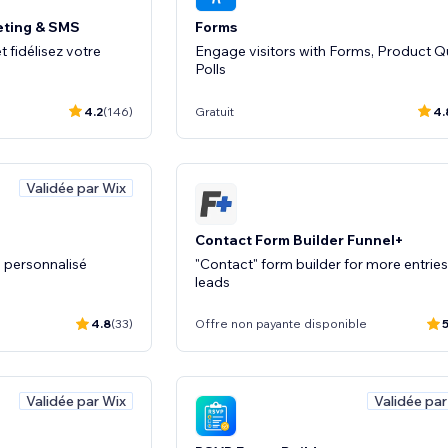
eting & SMS
Forms
 fidélisez votre
Engage visitors with Forms, Product Qu
Polls
4.2
(146)
Gratuit
4.
Validée par Wix
Contact Form Builder Funnel+
s personnalisé
"Contact" form builder for more entries
leads
4.8
(33)
Offre non payante disponible
5
Validée par Wix
Validée par