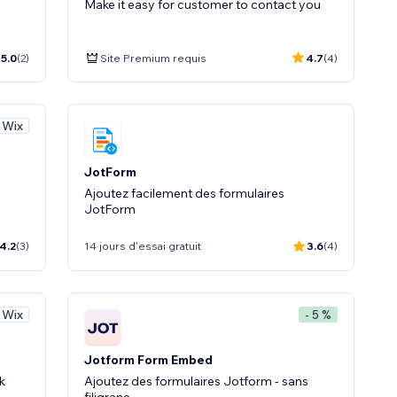
Make it easy for customer to contact you
5.0
(2)
Site Premium requis
4.7
(4)
 Wix
JotForm
Ajoutez facilement des formulaires
JotForm
4.2
(3)
14 jours d'essai gratuit
3.6
(4)
 Wix
- 5 %
Jotform Form Embed
k
Ajoutez des formulaires Jotform - sans