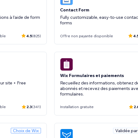
Contact Form
tions à l’aide de form
Fully customizable, easy-to-use contac
forms
ible
4.5
(825)
Offre non payante disponible
4.
Wix Formulaires et paiements
r site + Free
Recueillez des informations, obtenez d
abonnés et recevez des paiements ave
formulaires.
ible
2.3
(341)
Installation gratuite
2.
Choix de Wix
Validée par