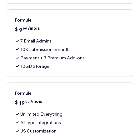
Formule
/mois
$
9
99
7 Email Admins
10K submissions/month
Payment + 3 Premium Add-ons
10GB Storage
Formule
/mois
$
19
99
Unlimited Everything
All type integrations
JS Customization