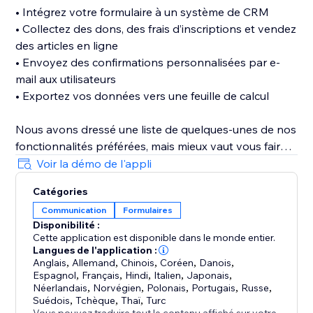
• Intégrez votre formulaire à un système de CRM
• Collectez des dons, des frais d’inscriptions et vendez
des articles en ligne
• Envoyez des confirmations personnalisées par e-
mail aux utilisateurs
• Exportez vos données vers une feuille de calcul
Nous avons dressé une liste de quelques-unes de nos
fonctionnalités préférées, mais mieux vaut vous faire
votre propre opinion de BoomForm. Pas besoin de
Voir la démo de l'appli
créer un compte supplémentaire chez nous ! Tout ce
Catégories
qu’il vous faut, c’est votre compte et quelques minutes
Communication
Formulaires
pour personnaliser un formulaire avant de pouvoir
Disponibilité :
Cette application est disponible dans le monde entier.
Langues de l'application :
Anglais
,
Allemand
,
Chinois
,
Coréen
,
Danois
,
Espagnol
,
Français
,
Hindi
,
Italien
,
Japonais
,
Néerlandais
,
Norvégien
,
Polonais
,
Portugais
,
Russe
,
Suédois
,
Tchèque
,
Thaï
,
Turc