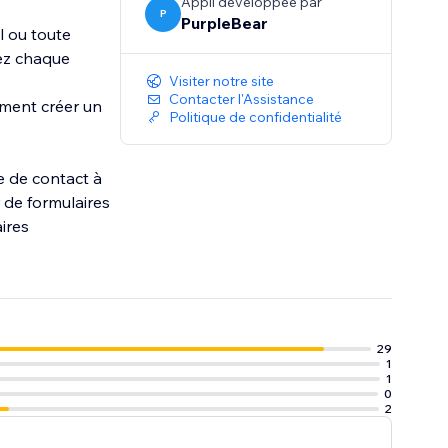
Appli développée par
P
PurpleBear
l ou toute
tez chaque
s
Visiter notre site
Contacter l'Assistance
ement créer un
Politique de confidentialité
e de contact à
 de formulaires
ires
29
1
1
0
2