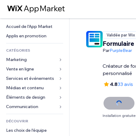
Accueil de l'App Market
Validée par Wix
Applis en promotion
Formulaire
Par
PurpleBear
CATÉGORIES
Marketing
Créateur de fo
Vente en ligne
Publicités
personnalisé
Mobile
Services et événements
Applis pour les boutiques
4.8
33 avis
Données analytiques
Expédition et livraison
Médias et contenu
Hôtels
Réseaux sociaux
Boutons Vente
Événements
Éléments de design
Galerie
Référencement (SEO)
Cours en ligne
Restaurants
Musique
Cartes et navigation
Communication 
Engagement
Impression à la demande
Immobilier
Podcasts
Confidentialité
Formulaires
Installation gratuite
Classement de sites
Comptabilité
DÉCOUVRIR
Réservations
Photographie
Horloge
Blog
E-mail
Coupons et fidélisation
Les choix de l'équipe
Vidéo
Modèles de pages
Sondages