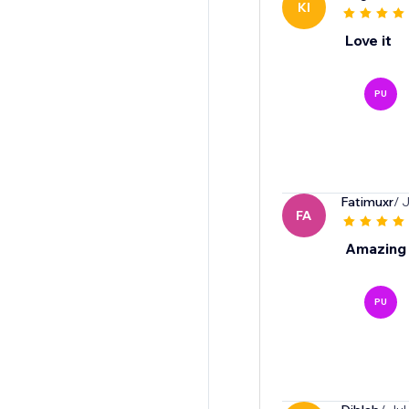
KI
Love it
PU
Fatimuxr
/ 
FA
Amazing
PU