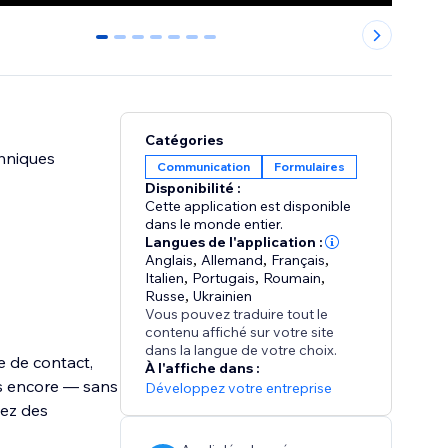
0
1
2
3
4
5
6
Catégories
hniques
Communication
Formulaires
Disponibilité :
Cette application est disponible
dans le monde entier.
Langues de l'application :
Anglais
,
Allemand
,
Français
,
Italien
,
Portugais
,
Roumain
,
Russe
,
Ukrainien
Vous pouvez traduire tout le
contenu affiché sur votre site
dans la langue de votre choix.
e de contact,
À l'affiche dans :
us encore — sans
Développez votre entreprise
iez des