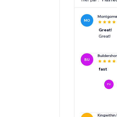
Montgomer
MO
Great!
Great!
Buildersho
BU
fast
PU
Kingwithin