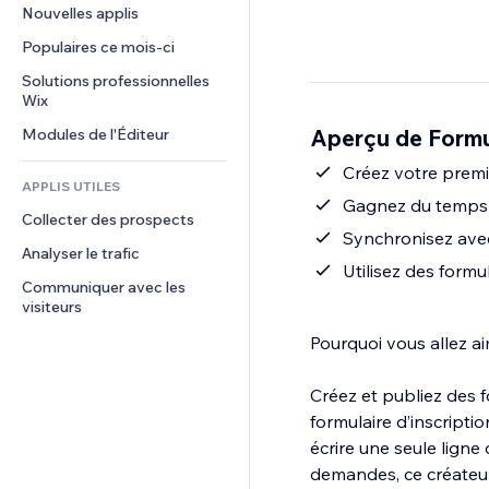
Conversion
Solutions d'entreposage
Nouvelles applis
PDF
Effets sur images
Chat
Dropshipping
Partage de fichiers
Populaires ce mois‑ci
Boutons et menus
Commentaires
Tarifs et abonnement
Actualités
Bannières et badges
Solutions professionnelles 
Téléphone
Financement participatif
Wix
Services de contenu
Calculateurs
Communauté
Alimentation et boissons
Aperçu de Formu
Modules de l'Éditeur
Effets de texte
Rechercher
Avis et commentaires
Météo
Créez votre prem
CRM
APPLIS UTILES
Graphiques et tableaux
Gagnez du temps a
Collecter des prospects
Synchronisez avec
Analyser le trafic
Utilisez des formu
Communiquer avec les 
visiteurs
Pourquoi vous allez ai
Créez et publiez des 
formulaire d’inscripti
écrire une seule ligne
demandes, ce créateur