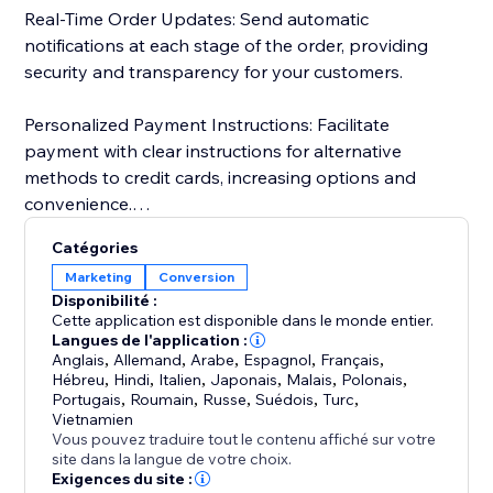
Real-Time Order Updates: Send automatic
notifications at each stage of the order, providing
security and transparency for your customers.
Personalized Payment Instructions: Facilitate
payment with clear instructions for alternative
methods to credit cards, increasing options and
convenience.
Catégories
Customer Import and Segmentation: Automatically
Marketing
Conversion
import customer data, simplifying management and
Disponibilité :
personalized segmentation. Keep a detailed history
Cette application est disponible dans le monde entier.
for more effective and targeted campaigns.
Langues de l'application :
Anglais
,
Allemand
,
Arabe
,
Espagnol
,
Français
,
Hébreu
,
Hindi
,
Italien
,
Japonais
,
Malais
,
Polonais
,
Portugais
,
Roumain
,
Russe
,
Suédois
,
Turc
,
Vietnamien
Vous pouvez traduire tout le contenu affiché sur votre
site dans la langue de votre choix.
Exigences du site :