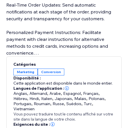
Real-Time Order Updates: Send automatic
notifications at each stage of the order, providing
security and transparency for your customers.
Personalized Payment Instructions: Facilitate
payment with clear instructions for alternative
methods to credit cards, increasing options and
convenience.
Catégories
Customer Import and Segmentation: Automatically
Marketing
Conversion
import customer data, simplifying management and
Disponibilité :
personalized segmentation. Keep a detailed history
Cette application est disponible dans le monde entier.
for more effective and targeted campaigns.
Langues de l'application :
Anglais
,
Allemand
,
Arabe
,
Espagnol
,
Français
,
Hébreu
,
Hindi
,
Italien
,
Japonais
,
Malais
,
Polonais
,
Portugais
,
Roumain
,
Russe
,
Suédois
,
Turc
,
Vietnamien
Vous pouvez traduire tout le contenu affiché sur votre
site dans la langue de votre choix.
Exigences du site :