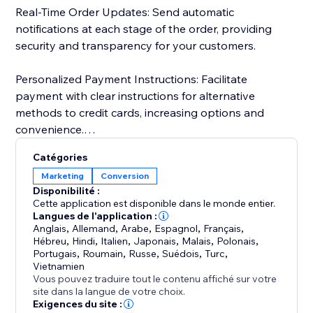
Real-Time Order Updates: Send automatic
notifications at each stage of the order, providing
security and transparency for your customers.
Personalized Payment Instructions: Facilitate
payment with clear instructions for alternative
methods to credit cards, increasing options and
convenience.
Catégories
Customer Import and Segmentation: Automatically
Marketing
Conversion
import customer data, simplifying management and
Disponibilité :
personalized segmentation. Keep a detailed history
Cette application est disponible dans le monde entier.
for more effective and targeted campaigns.
Langues de l'application :
Anglais
,
Allemand
,
Arabe
,
Espagnol
,
Français
,
Hébreu
,
Hindi
,
Italien
,
Japonais
,
Malais
,
Polonais
,
Portugais
,
Roumain
,
Russe
,
Suédois
,
Turc
,
Vietnamien
Vous pouvez traduire tout le contenu affiché sur votre
site dans la langue de votre choix.
Exigences du site :