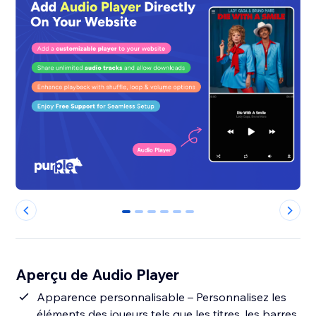
0
1
2
3
4
5
Aperçu de Audio Player
Apparence personnalisable – Personnalisez les
éléments des joueurs tels que les titres, les barres