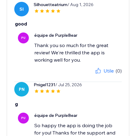
Silhouetteatrium
/ Aug 1, 2026
SI
good
équipe de PurpleBear
PU
Thank you so much for the great
review! We're thrilled the app is
working well for you.
Utile
(0)
Pnigel1231
/ Jul 25, 2026
PN
g
équipe de PurpleBear
PU
So happy the app is doing the job
for you! Thanks for the support and