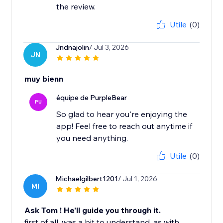
the review.
Utile
(0)
Jndnajolin
/ Jul 3, 2026
JN
muy bienn
équipe de PurpleBear
PU
So glad to hear you're enjoying the
app! Feel free to reach out anytime if
you need anything.
Utile
(0)
Michaelgilbert1201
/ Jul 1, 2026
MI
Ask Tom ! He'll guide you through it.
first of all, was a bit to understand. as with