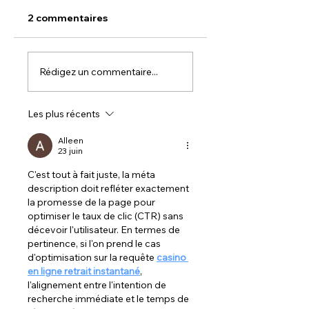
2 commentaires
Que sont les mots-
Comment
Rédigez un commentaire...
clés et comment
optimiser le
les choisir
contenu de votre
page pour le
Les plus récents
référencement
Alleen
23 juin
C'est tout à fait juste, la méta 
description doit refléter exactement 
la promesse de la page pour 
optimiser le taux de clic (CTR) sans 
décevoir l'utilisateur. En termes de 
pertinence, si l'on prend le cas 
d'optimisation sur la requête 
casino 
en ligne retrait instantané
, 
l'alignement entre l'intention de 
recherche immédiate et le temps de 