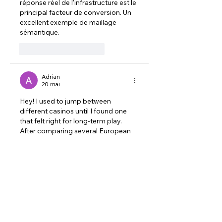
réponse réel de l'infrastructure est le 
principal facteur de conversion. Un 
excellent exemple de maillage 
sémantique.
J'aime
Répondre
Adrian
20 mai
Hey! I used to jump between 
different casinos until I found one 
that felt right for long-term play. 
After comparing several European 
platforms, I settled on 
https://europeanonlinecasino.eu/
because of its reliability and game 
selection. Over time I realized that 
emotional balance outweighs every 
other advantage: keeping accurate 
records, sticking to predefined daily 
caps, and knowing when to quit 
prevents most bad decisions. I’ve 