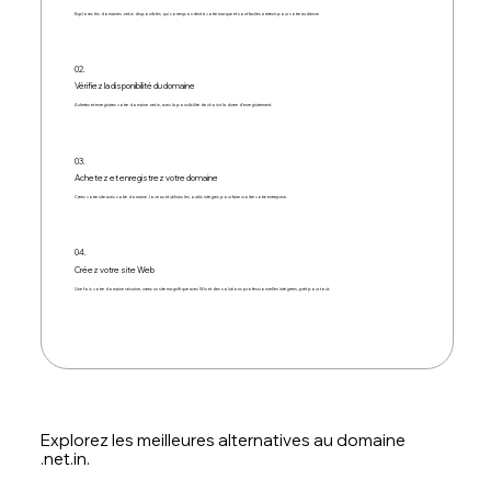
Explorez les domaines .net.in disponibles qui correspondent à votre marque et sont faciles à retenir pour votre audience
02.
Vérifiez la disponibilité du domaine
Achetez et enregistrez votre domaine .net.in, avec la possibilité de choisir la durée d’enregistrement.
03.
Achetez et enregistrez votre domaine
Créez votre site avec votre domaine .love au et utilisez les outils intégrés pour faire croître votre entreprise.
04.
Créez votre site Web
Une fois votre domaine sécurisé, créez un site magnifique avec Wix et des solutions professionnelles intégrées, prêt pour tout.
Explorez les meilleures alternatives au domaine
.net.in.