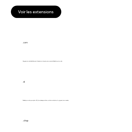
Voir les extensions
.com
Gagnez en crédibilité avec l’extension la plus reconnue et fiable au monde.
.ai
Parfait pour les projets d’IA, les startups et les solutions technologiques innovantes.
.shop