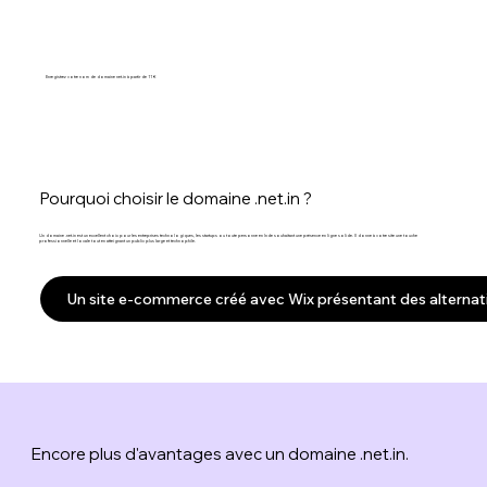
Enregistrez votre nom de domaine net.in à partir de 11 €
Pourquoi choisir le domaine .net.in ?
Un domaine .net.in est un excellent choix pour les entreprises technologiques, les startups ou toute personne en Inde souhaitant une présence en ligne solide. Il donne à votre site une touche
professionnelle et locale tout en atteignant un public plus large et technophile.
Un site e-commerce créé avec Wix présentant des alternati
Encore plus d'avantages avec un domaine .net.in.