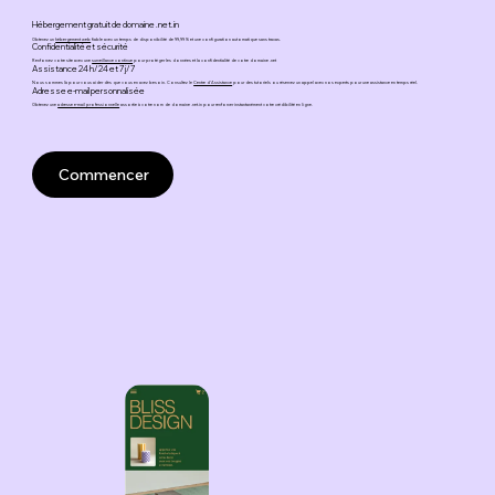
Hébergement gratuit de domaine .net.in
Obtenez un
hébergement web
fiable avec un temps de disponibilité de 99,99 % et une configuration automatique sans tracas.
Confidentialité et sécurité
Renforcez votre site avec une
surveillance continue
pour protéger les données et la confidentialité de votre domaine .net
Assistance 24 h/24 et 7 j/7
Nous sommes là pour vous aider dès que vous en avez besoin. Consultez le
Centre d'Assistance
pour des tutoriels ou réservez un appel avec nos experts pour une assistance en temps réel.
Adresse e-mail personnalisée
Obtenez une
adresse e-mail professionnelle
assortie à votre nom de domaine .net.in pour renforcer instantanément votre crédibilité en ligne.
Commencer