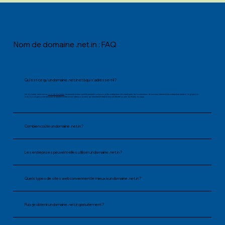
Nom de domaine .net.in : FAQ
Qu'est-ce qu'un domaine .net.in et à qui s'adresse-t-il ?
Un domaine .net.in est un
nom de domaine
de premier niveau spécifiquement conçu pour les entreprises informatiques, les fournisseurs de services Internet et les entreprises technologiques en
Inde. Il souligne votre lien avec le marché indien et est idéal pour ceux qui cherchent à établir leur crédibilité au sein du réseau du pays.
Combien coûte un domaine .net.in ?
Les entreprises peuvent-elles utiliser un domaine .net.in ?
Quels types de sites web conviennent le mieux à un domaine .net.in ?
Puis-je obtenir un domaine .net.in gratuitement ?