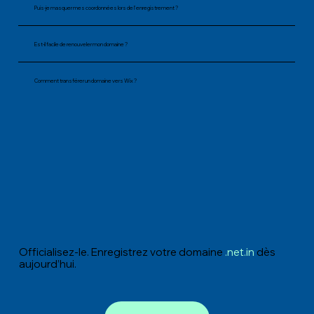
Puis-je masquer mes coordonnées lors de l'enregistrement ?
Est-il facile de renouveler mon domaine ?
Comment transférer un domaine vers Wix ?
Officialisez-le. Enregistrez votre domaine
.net.in
dès
aujourd’hui.