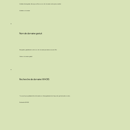
Achetez et enregistrez dès aujourd'hui un nom de domaine .net.in personnalisé.
Acheter un domaine
Nom de domaine gratuit
Enregistrez gratuitement votre nom de domaine pendant un an avec Wix
Créer un domaine gratuit
Recherche de domaine WHOIS
Trouvez le propriétaire et les informations d’enregistrement de n’importe quel site web en .net.in.
Recherche WHOIS