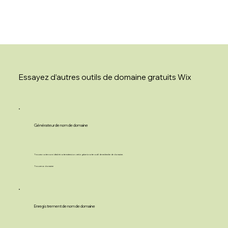
Essayez d’autres outils de domaine gratuits Wix
Générateur de nom de domaine
Trouvez votre nom idéal et votre extension .net.in grâce à notre outil de recherche de domaine.
Trouver un domaine
Enregistrement de nom de domaine