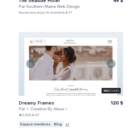
The Seaside Hotel
49 $
Par
Southern Maine Web Design
Aucun avis pour le moment
17
Dreamy Frames
120 $
Par
✨ Creative By Alexa ✨
2,0
(
2
)
47
Espace membres
Blog
+
1