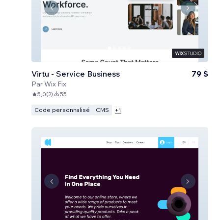
Virtu - Service Business
79 $
Par
Wix Fix
5,0
(
2
)
55
Code personnalisé
CMS
+
1