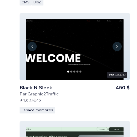
CMS
Blog
Black N Sleek
450 $
Par
Graphic2Traffic
1,0
(
1
)
15
Espace membres