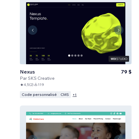
Nexus
79 $
Par
SKS Creative
4,5
(
2
)
119
Code personnalisé
CMS
+
1