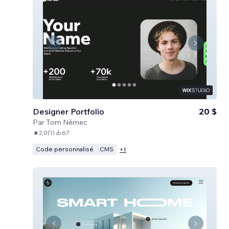
Designer Portfolio
20 $
Par
Tom Němec
2,0
(
1
)
67
Code personnalisé
CMS
+
1