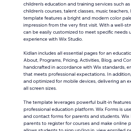
children’s education and training services such as
children’s courses, talent classes, music teachers,
template features a bright and modern color palett
impression from the very first visit
. With a well-st
can be easily customized to meet specific needs 
experience with Wix Studio.
Kidlan includes all essential pages for an educati
About, Programs, Pricing, Activities, Blog, and Con
handcrafted in accordance with Wix standards, en
that meets professional expectations. In addition,
and optimized for mobile devices, delivering an e
all screen sizes.
The template leverages powerful built-in features
professional education platform. Wix Forms is us
and contact forms for parents and students. Wix 
parents to register for courses and make onlin
allows students to sign up/log in, view enrolled