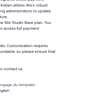
idlan utilizes Wix’s robust
ing administrators to update
ture.
the Wix Studio Base plan. You
to access full payment
udio. Customization requires
undable, so please ensure that
to contact us.
ngage du template :
glish