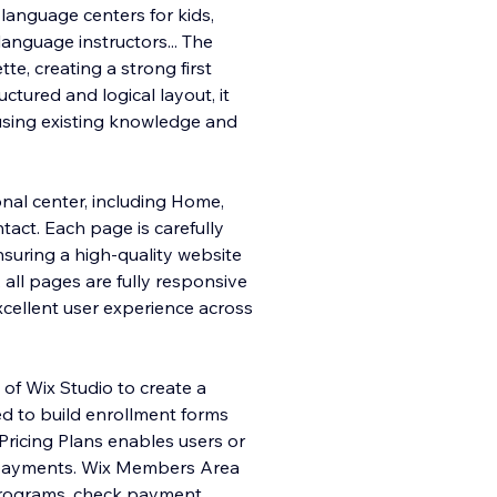
 language centers for kids,
 language instructors... The
e, creating a strong first
ructured and logical layout, it
using existing knowledge and
onal center, including Home,
tact. Each page is carefully
suring a high-quality website
 all pages are fully responsive
xcellent user experience across
 of Wix Studio to create a
ed to build enrollment forms
Pricing Plans enables users or
e payments. Wix Members Area
 programs, check payment