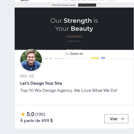
MA, US
Let's Design Your Site
Top 10 Wix Design Agency. We Love What We Do!
5,0
(
130
)
Voir
À partir de 499 $