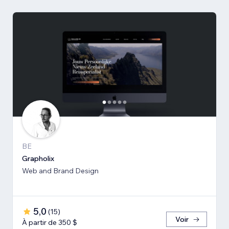
BE
Grapholix
Web and Brand Design
5,0
(
15
)
Voir
À partir de 350 $