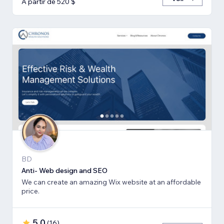
À partir de 520 $
BD
Anti- Web design and SEO
We can create an amazing Wix website at an affordable
price.
5,0
(
16
)