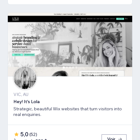
VIC, AU
Hey! It's Lola
Strategic, beautiful Wix websites that turn visitors into
real enquiries.
5,0
(
52
)
Voir