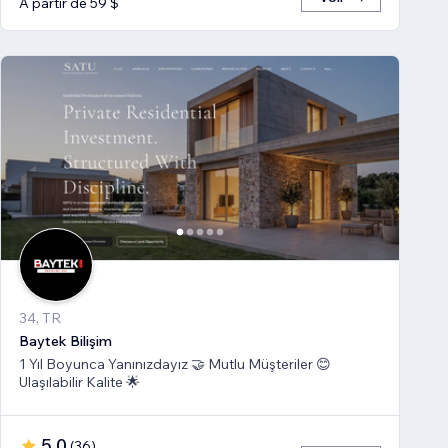
À partir de 59 $
34, TR
Baytek Bilişim
1 Yıl Boyunca Yanınızdayız 🤝 Mutlu Müşteriler 😊
Ulaşılabilir Kalite 🌟
5,0
(
36
)