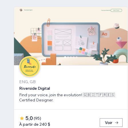
ENG, GB
Riverside Digital
Find your voice, join the evolution! 🇬🇧🇮🇹🇫🇷🇪🇸
Certified Designer.
5,0
(
95
)
Voir
À partir de 240 $