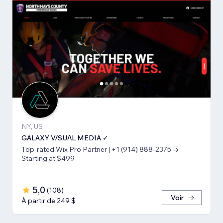
NY, US
GALAXY V/SUΛL MEDIA ✓
Top-rated Wix Pro Partner | +1 (914) 888-2375 →
Starting at $499
5,0
(
108
)
Voir
À partir de 249 $