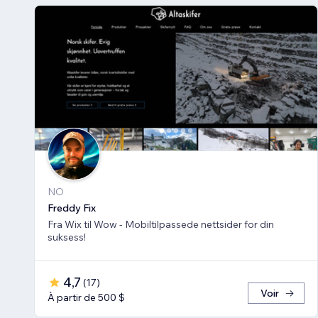
NO
Freddy Fix
Fra Wix til Wow - Mobiltilpassede nettsider for din
suksess!
4,7
(
17
)
Voir
À partir de 500 $