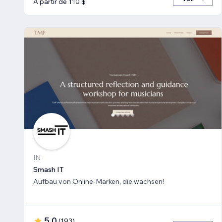
À partir de 110 $
IN
Smash IT
Aufbau von Online-Marken, die wachsen!
5,0
(
193
)