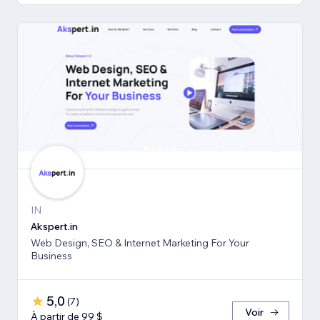
IN
Akspert.in
Web Design, SEO & Internet Marketing For Your
Business
5,0
(
7
)
Voir
À partir de 99 $