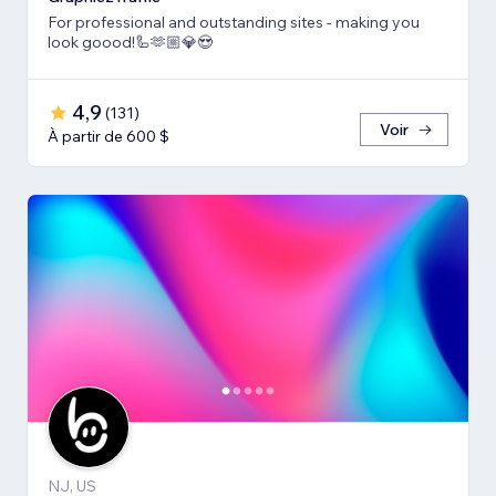
For professional and outstanding sites - making you
look goood!🦾🫶🏼💎😍
4,9
(
131
)
Voir
À partir de 600 $
NJ, US