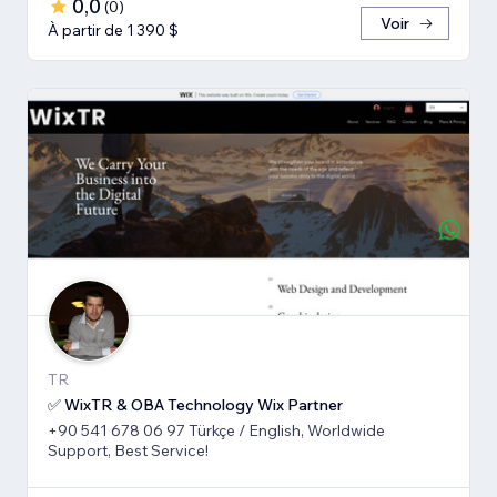
0,0
(
0
)
Voir
À partir de 1 390 $
TR
✅ WixTR & OBA Technology Wix Partner
+90 541 678 06 97 Türkçe / English, Worldwide
Support, Best Service!