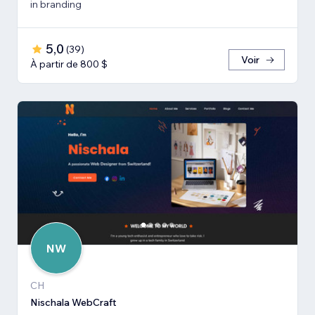
in branding
5,0
(
39
)
Voir
À partir de 800 $
NW
CH
Nischala WebCraft