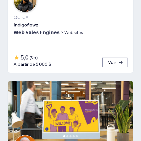
QC, CA
Indigoflowz
𝗪𝗲𝗯 𝗦𝗮𝗹𝗲𝘀 𝗘𝗻𝗴𝗶𝗻𝗲𝘀 > Websites
5,0
(
95
)
Voir
À partir de 5 000 $