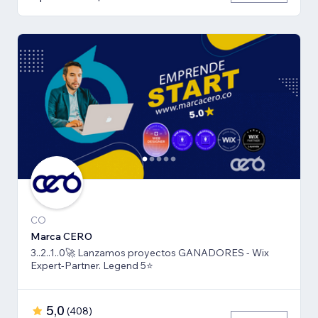
CO
Marca CERO
3..2..1..0🚀 Lanzamos proyectos GANADORES - Wix
Expert-Partner. Legend 5⭐️
5,0
(
408
)