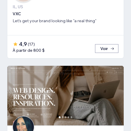
IL, US
VXC
Let's get your brand looking like "a real thing"
4,9
(
17
)
Voir
À partir de 800 $