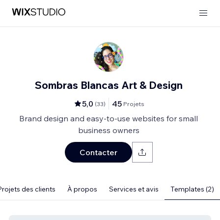
Sombras Blancas Art & Design
5,0
45
(
33
)
Projets
Brand design and easy-to-use websites for small
business owners
Contacter
Projets des clients
À propos
Services et avis
Templates (2)