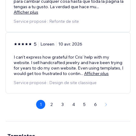
para cambiar cualquier cosa hasta que toda la página la
tengas a tu gusto. La verdad que hace mu
...
Afficher plus
Service proposé : Refonte de site
5
Loreen
10 avr. 2026
I can't express how grateful for Cris' help with my
website. I sell handcrafted jewelry and have been trying
for years to do my own website. Even using templates, I
would get too frustrated to contin
...
Afficher plus
Service proposé : Design de site classique
1
2
3
4
5
6
Templates