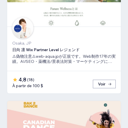
Osaka, JP
日向 凛 Wix Partner Level レジェンド
⚠️偽物注意⚠️web-aqua.jpが正規です。Web制作17年の実
績。AI/SEO・薬機法/景表法対策・マーケティングに強
いWix の専門家です。
4,8
(
18
)
Voir
À partir de 100 $