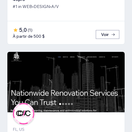
#1 in WEB•DESIGN•A/V
5,0
(
1
)
Voir
À partir de 500 $
FL, US