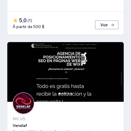
5,0
(
1
)
Voir
À partir de 500 $
NV, US
Venelaf