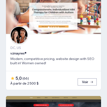
DC, US
vznayres®
Modern, competitive pricing, website design with SEO
built in! Women owned!
5,0
(
66
)
Voir
À partir de 2 500 $