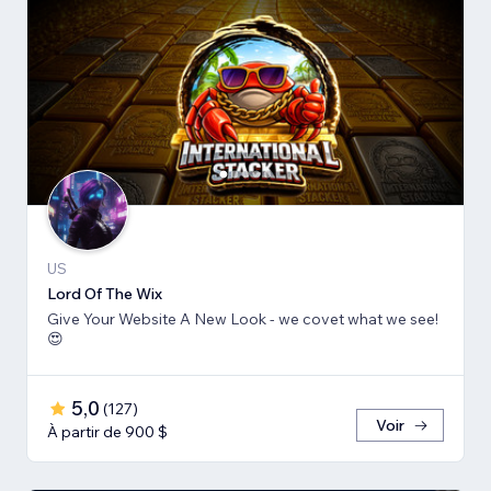
US
Lord Of The Wix
Give Your Website A New Look - we covet what we see!
😍
5,0
(
127
)
Voir
À partir de 900 $