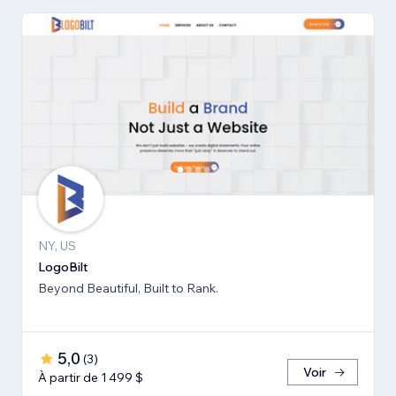
NY, US
LogoBilt
Beyond Beautiful, Built to Rank.
5,0
(
3
)
Voir
À partir de 1 499 $