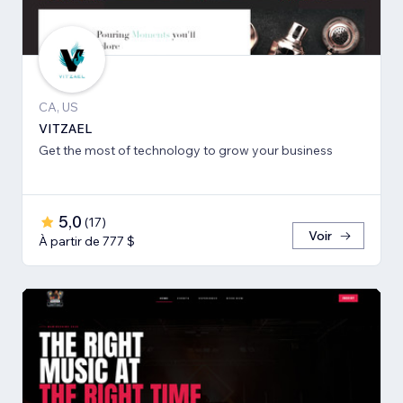
CA, US
VITZAEL
Get the most of technology to grow your business
5,0
(
17
)
Voir
À partir de 777 $