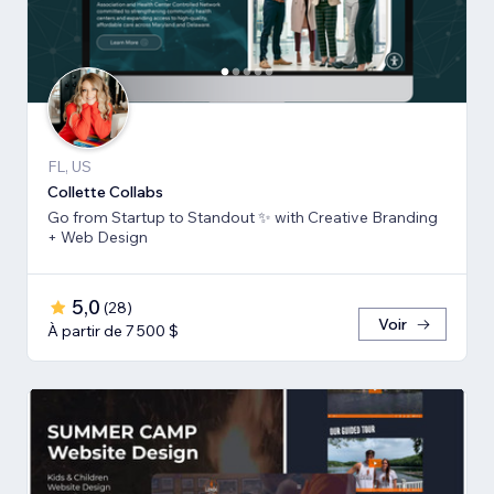
FL, US
Collette Collabs
Go from Startup to Standout ✨ with Creative Branding
+ Web Design
5,0
(
28
)
Voir
À partir de 7 500 $