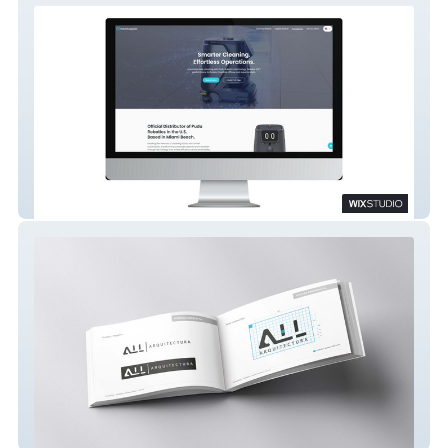
RobotSupplyAI
ALL Arquitectura