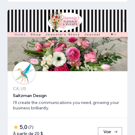
CA, US
Saltzman Design
I’ll create the communications you need, growing your
business brilliantly.
5,0
(
7
)
Voir
À partir de 20 $