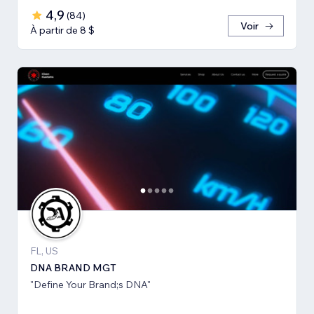
4,9
(
84
)
Voir
À partir de 8 $
FL, US
DNA BRAND MGT
"Define Your Brand;s DNA"