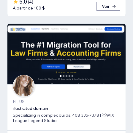
5,0
(
4
)
Voir
À partir de 100 $
FL, US
illustrated domain
Specializing in complex builds. 408 335-7378 l 🥇WIX
League Legend Studio.