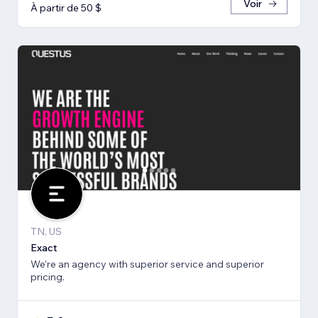
Voir
À partir de 50 $
TN, US
Exact
We're an agency with superior service and superior
pricing.