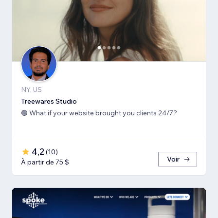
NY, US
Treewares Studio
🟢 What if your website brought you clients 24/7?
4,2
(
10
)
Voir
À partir de 75 $