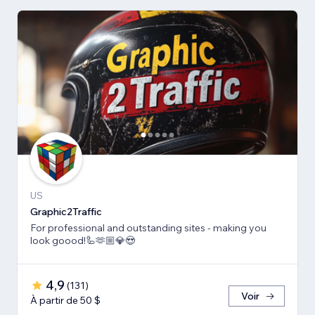
US
Graphic2Traffic
For professional and outstanding sites - making you
look goood!🦾🫶🏼💎😍
4,9
(
131
)
Voir
À partir de 50 $