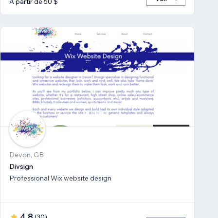
À partir de 50 $
Devon, GB
Divsign
Professional Wix website design
4,8
(
30
)