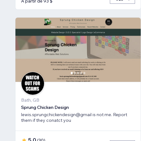
À partir de 93 $
Bath, GB
Sprung Chicken Design
lewis.sprungchickendesign@gmail is not me. Report
them if they conatct you
5,0
(
30
)