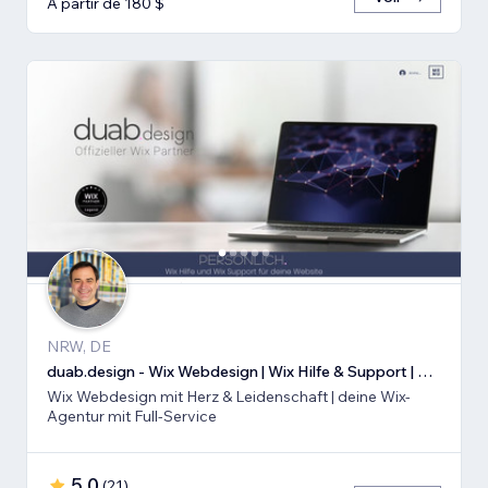
À partir de 180 $
NRW, DE
duab.design - Wix Webdesign | Wix Hilfe & Support | Wix SEO
Wix Webdesign mit Herz & Leidenschaft | deine Wix-
Agentur mit Full-Service
5,0
(
21
)