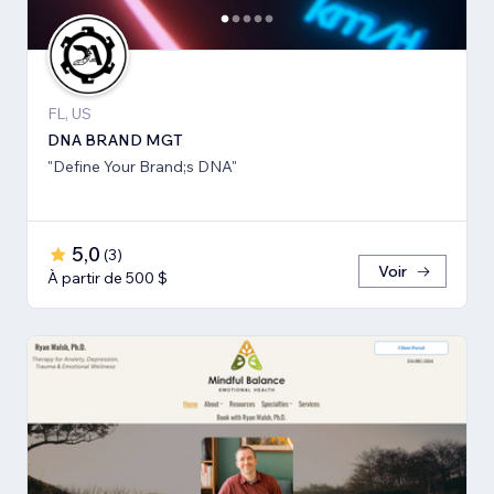
FL, US
DNA BRAND MGT
"Define Your Brand;s DNA"
5,0
(
3
)
Voir
À partir de 500 $