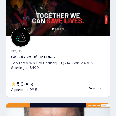
NY, US
GALAXY V/SUΛL MEDIA ✓
Top-rated Wix Pro Partner | +1 (914) 888-2375 →
Starting at $499
5,0
(
108
)
Voir
À partir de 99 $