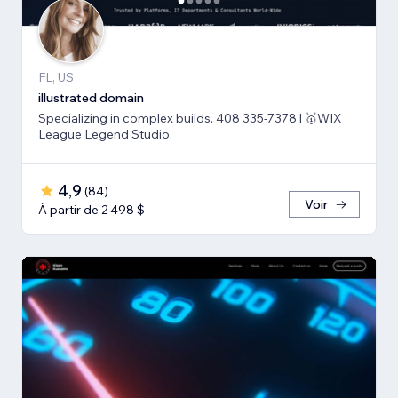
FL, US
illustrated domain
Specializing in complex builds. 408 335-7378 l 🥇WIX
League Legend Studio.
4,9
(
84
)
Voir
À partir de 2 498 $