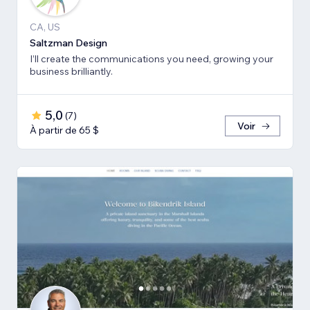
CA, US
Saltzman Design
I’ll create the communications you need, growing your
business brilliantly.
5,0
(
7
)
Voir
À partir de 65 $