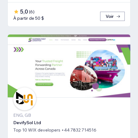
5,0
(
6
)
Voir
À partir de 50 $
ENG, GB
DevifySol Ltd
Top 10 WIX developers +44 7832 714516