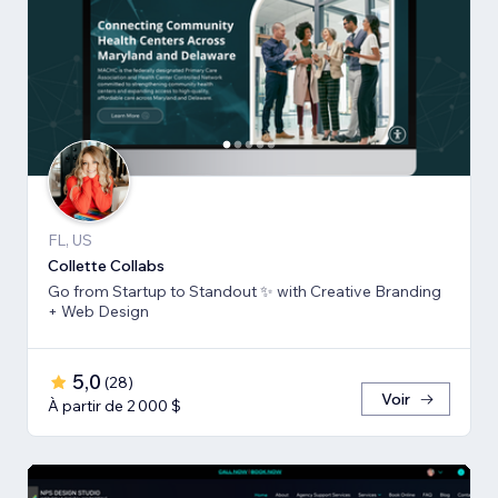
FL, US
Collette Collabs
Go from Startup to Standout ✨ with Creative Branding
+ Web Design
5,0
(
28
)
Voir
À partir de 2 000 $