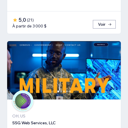
5,0
(
21
)
Voir
À partir de 3 000 $
OH, US
SSG Web Services, LLC