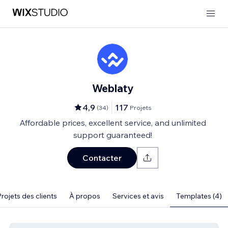
Weblaty
4,9
117
(
34
)
Projets
Affordable prices, excellent service, and unlimited
support guaranteed!
Contacter
rojets des clients
À propos
Services et avis
Templates (4)