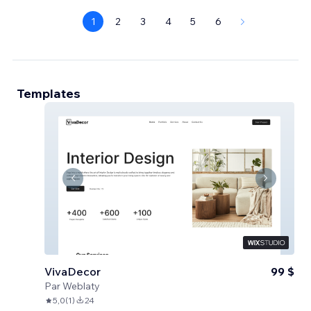
1
2
3
4
5
6
Templates
VivaDecor
99 $
Par
Weblaty
5,0
(
1
)
24