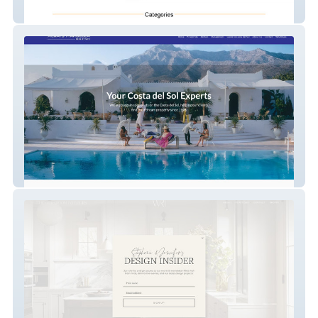
Thai2uk
Alwaysmarbella