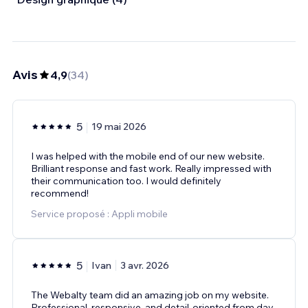
Avis
4,9
(
34
)
5
19 mai 2026
I was helped with the mobile end of our new website.
Brilliant response and fast work. Really impressed with
their communication too. I would definitely
recommend!
Service proposé : Appli mobile
5
Ivan
3 avr. 2026
The Webalty team did an amazing job on my website.
Professional, responsive, and detail‑oriented from day