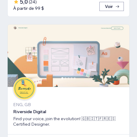
5,0
(
24
)
Voir
À partir de 99 $
ENG, GB
Riverside Digital
Find your voice, join the evolution! 🇬🇧🇮🇹🇫🇷🇪🇸
Certified Designer.