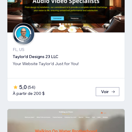
FL, US
Taylor'd Designs 23 LLC
Your Website Taylor'd Just for You!
5,0
(
54
)
Voir
À partir de 200 $