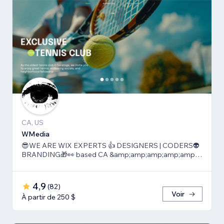
CA, US
WMedia
😎WE ARE WIX EXPERTS 👍 DESIGNERS | CODERS👽
BRANDING🎁👀 based CA &amp;amp;amp;amp;amp;
TLV
4,9
(
82
)
Voir
À partir de 250 $