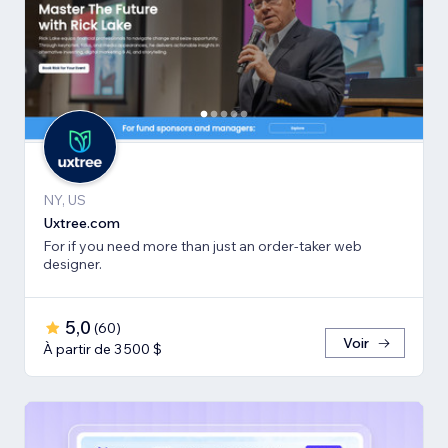
NY, US
Uxtree.com
For if you need more than just an order-taker web
designer.
5,0
(
60
)
Voir
À partir de 3 500 $