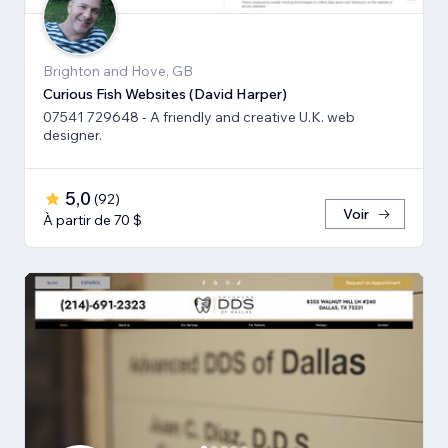
Brighton and Hove, GB
Curious Fish Websites (David Harper)
07541 729648 - A friendly and creative U.K. web
designer.
5,0
(
92
)
Voir
À partir de 70 $