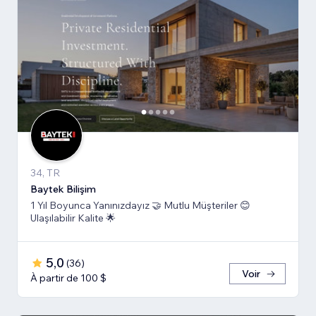
34, TR
Baytek Bilişim
1 Yıl Boyunca Yanınızdayız 🤝 Mutlu Müşteriler 😊
Ulaşılabilir Kalite 🌟
5,0
(
36
)
Voir
À partir de 100 $