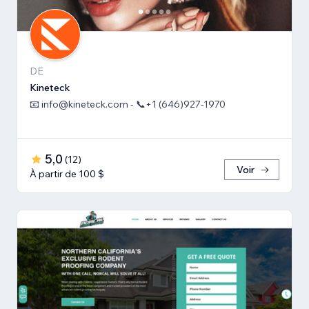
DE
Kineteck
📧 info@kineteck.com - 📞+1 (646)927-1970
5,0
(
12
)
Voir
À partir de 100 $