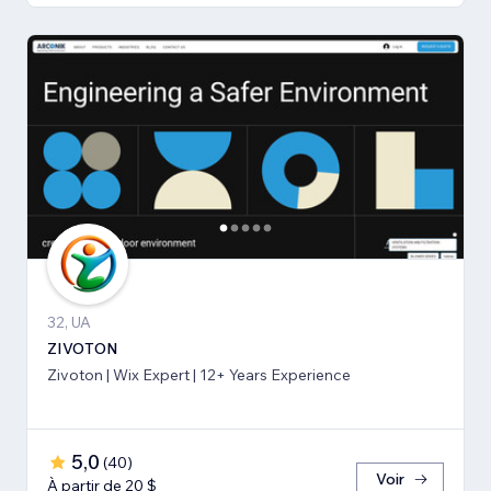
32, UA
ZIVOTON
Zivoton | Wix Expert | 12+ Years Experience
5,0
(
40
)
Voir
À partir de 20 $