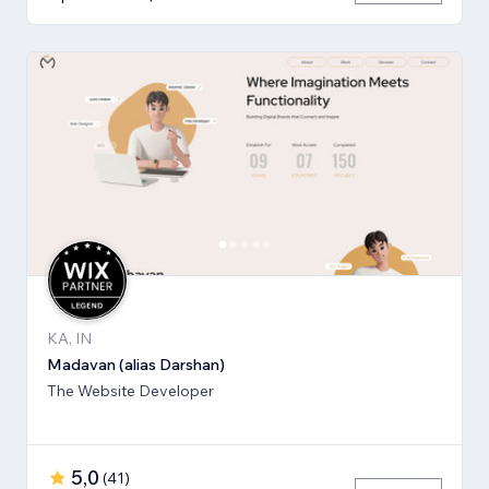
KA, IN
Madavan (alias Darshan)
The Website Developer
5,0
(
41
)