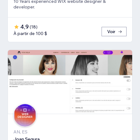
10 Years experienced WIX website designer &
developer.
4,9
(
18
)
Voir
À partir de 100 $
AN, ES
Joan Segura