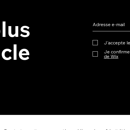
plus
icle
J'accepte l
Je confirme 
de Wix