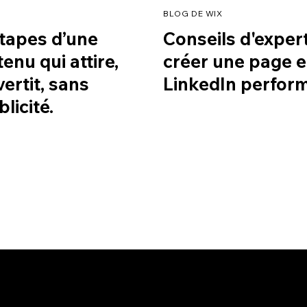
BLOG DE WIX
étapes d’une
Conseils d'exper
enu qui attire,
créer une page e
ertit, sans
LinkedIn perfor
licité.