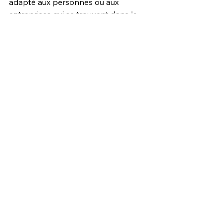
adapté aux personnes ou aux 
entreprises qui se trouvent dans le 
domaine artistique. Agences, 
designers, artistes ou autres, vous 
avez carte blanche !
The artery
Dribbble