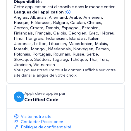
Disponibilité :
Cette application est disponible dans le monde entier.
Langues de l'application :
Anglais
,
Albanais
,
Allemand
,
Arabe
,
Arménien
,
Basque
,
Biélorusse
,
Bulgare
,
Catalan
,
Chinois
,
Coréen
,
Croate
,
Danois
,
Espagnol
,
Estonien
,
Finlandais
,
Français
,
Gallois
,
Géorgien
,
Grec
,
Hébreu
,
Hindi
,
Hongrois
,
Indonésien
,
Islandais
,
Italien
,
Japonais
,
Letton
,
Lituanien
,
Macédonien
,
Malais
,
Marathi
,
Mongol
,
Néerlandais
,
Norvégien
,
Persan
,
Polonais
,
Portugais
,
Roumain
,
Russe
,
Serbe
,
Slovaque
,
Suédois
,
Tagalog
,
Tchèque
,
Thaï
,
Turc
,
Ukrainien
,
Vietnamien
Vous pouvez traduire tout le contenu affiché sur votre
site dans la langue de votre choix.
Appli développée par
CC
Certified Code
Visiter notre site
Contacter l'Assistance
Politique de confidentialité