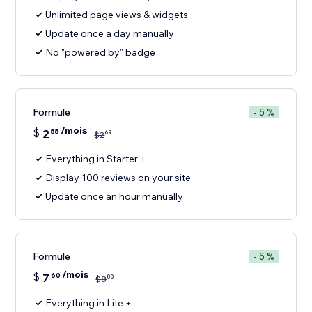
Unlimited page views & widgets
Update once a day manually
No "powered by" badge
Formule
- 5 %
/mois
$
2
55
69
$
2
Everything in Starter +
Display 100 reviews on your site
Update once an hour manually
Formule
- 5 %
/mois
$
7
60
00
$
8
Everything in Lite +