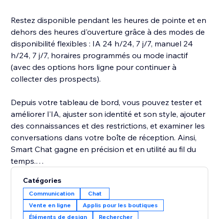
Restez disponible pendant les heures de pointe et en
dehors des heures d'ouverture grâce à des modes de
disponibilité flexibles : IA 24 h/24, 7 j/7, manuel 24
h/24, 7 j/7, horaires programmés ou mode inactif
(avec des options hors ligne pour continuer à
collecter des prospects).
Depuis votre tableau de bord, vous pouvez tester et
améliorer l'IA, ajuster son identité et son style, ajouter
des connaissances et des restrictions, et examiner les
conversations dans votre boîte de réception. Ainsi,
Smart Chat gagne en précision et en utilité au fil du
temps.
Catégories
Accédez facilement aux données analytiques clés du
Communication
Chat
chat pour en apprendre plus sur les visiteurs de votre
Vente en ligne
Applis pour les boutiques
site et améliorer la façon dont vous interagissez avec
Éléments de design
Rechercher