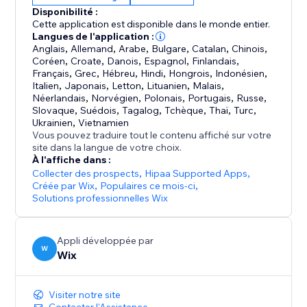
eux afin d'augmenter les conversions. Smart Chat
Disponibilité :
analyse également vos conversations pour vous
Cette application est disponible dans le monde entier.
donner des informations clés sur ce que vos clients
Langues de l'application :
Anglais
,
Allemand
,
Arabe
,
Bulgare
,
Catalan
,
Chinois
,
recherchent et sur la manière dont vous pouvez
Coréen
,
Croate
,
Danois
,
Espagnol
,
Finlandais
,
améliorer votre activité.
Français
,
Grec
,
Hébreu
,
Hindi
,
Hongrois
,
Indonésien
,
Italien
,
Japonais
,
Letton
,
Lituanien
,
Malais
,
Néerlandais
,
Norvégien
,
Polonais
,
Portugais
,
Russe
,
Anciennement connu sous le nom de Wix Chat IA de
Slovaque
,
Suédois
,
Tagalog
,
Tchèque
,
Thaï
,
Turc
,
site, Smart Chat est désormais amélioré pour inclure
Ukrainien
,
Vietnamien
le chat en direct (manuel) et remplacer l'ancien Wix
Vous pouvez traduire tout le contenu affiché sur votre
site dans la langue de votre choix.
À l'affiche dans :
Collecter des prospects
,
Hipaa Supported Apps
,
Créée par Wix
,
Populaires ce mois‑ci
,
Solutions professionnelles Wix
Appli développée par
W
Wix
Visiter notre site