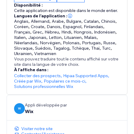
eux afin d'augmenter les conversions. Smart Chat
Disponibilité :
analyse également vos conversations pour vous
Cette application est disponible dans le monde entier.
donner des informations clés sur ce que vos clients
Langues de l'application :
Anglais
,
Allemand
,
Arabe
,
Bulgare
,
Catalan
,
Chinois
,
recherchent et sur la manière dont vous pouvez
Coréen
,
Croate
,
Danois
,
Espagnol
,
Finlandais
,
améliorer votre activité.
Français
,
Grec
,
Hébreu
,
Hindi
,
Hongrois
,
Indonésien
,
Italien
,
Japonais
,
Letton
,
Lituanien
,
Malais
,
Néerlandais
,
Norvégien
,
Polonais
,
Portugais
,
Russe
,
Anciennement connu sous le nom de Wix Chat IA de
Slovaque
,
Suédois
,
Tagalog
,
Tchèque
,
Thaï
,
Turc
,
site, Smart Chat est désormais amélioré pour inclure
Ukrainien
,
Vietnamien
le chat en direct (manuel) et remplacer l'ancien Wix
Vous pouvez traduire tout le contenu affiché sur votre
site dans la langue de votre choix.
À l'affiche dans :
Collecter des prospects
,
Hipaa Supported Apps
,
Créée par Wix
,
Populaires ce mois‑ci
,
Solutions professionnelles Wix
Appli développée par
W
Wix
Visiter notre site