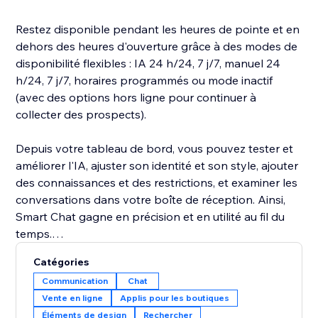
Restez disponible pendant les heures de pointe et en
dehors des heures d'ouverture grâce à des modes de
disponibilité flexibles : IA 24 h/24, 7 j/7, manuel 24
h/24, 7 j/7, horaires programmés ou mode inactif
(avec des options hors ligne pour continuer à
collecter des prospects).
Depuis votre tableau de bord, vous pouvez tester et
améliorer l'IA, ajuster son identité et son style, ajouter
des connaissances et des restrictions, et examiner les
conversations dans votre boîte de réception. Ainsi,
Smart Chat gagne en précision et en utilité au fil du
temps.
Catégories
Accédez facilement aux données analytiques clés du
Communication
Chat
chat pour en apprendre plus sur les visiteurs de votre
Vente en ligne
Applis pour les boutiques
site et améliorer la façon dont vous interagissez avec
Éléments de design
Rechercher