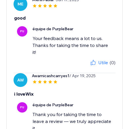
ME
good
équipe de PurpleBear
PU
Your feedback means a lot to us.
Thanks for taking the time to share
it!
Utile
(0)
Awamicashcarryes1
/ Apr 19, 2025
AW
i loveWix
équipe de PurpleBear
PU
Thank you for taking the time to
leave a review — we truly appreciate
it.