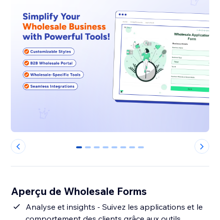
0
1
2
3
4
5
6
7
Aperçu de Wholesale Forms
Analyse et insights - Suivez les applications et le
comportement des clients grâce aux outils