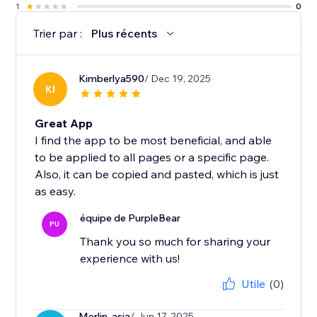
1
0
Trier par :
Plus récents
Kimberlya590
/ Dec 19, 2025
KI
Great App
I find the app to be most beneficial, and able
to be applied to all pages or a specific page.
Also, it can be copied and pasted, which is just
as easy.
équipe de PurpleBear
PU
Thank you so much for sharing your
experience with us!
Utile
(0)
Merlin-asia
/ Jun 17, 2025