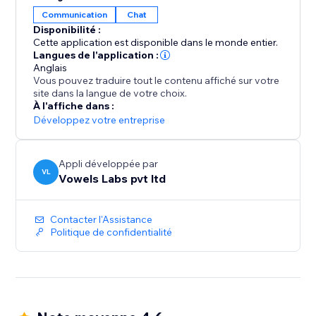
utilisez des options avancées pour optimiser votre
Communication
Chat
widget de chat pour un maximum de conversions.
Disponibilité :
Vous pourrez montrer votre
Cette application est disponible dans le monde entier.
Langues de l'application :
Anglais
Vous pouvez traduire tout le contenu affiché sur votre
site dans la langue de votre choix.
À l'affiche dans :
Développez votre entreprise
Appli développée par
VL
Vowels Labs pvt ltd
Contacter l'Assistance
Politique de confidentialité