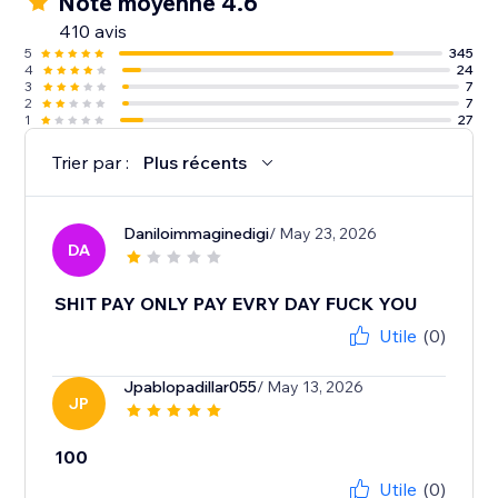
Note moyenne 4.6
410 avis
5
345
4
24
3
7
2
7
1
27
Trier par :
Plus récents
Daniloimmaginedigi
/ May 23, 2026
DA
SHIT PAY ONLY PAY EVRY DAY FUCK YOU
Utile
(0)
Jpablopadillar055
/ May 13, 2026
JP
100
Utile
(0)