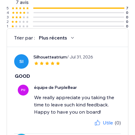
7 avis
5
7
4
0
3
0
2
0
1
0
Trier par :
Plus récents
Silhouetteatrium
/ Jul 31, 2026
SI
GOOD
équipe de PurpleBear
PU
We really appreciate you taking the
time to leave such kind feedback.
Happy to have you on board!
Utile
(0)