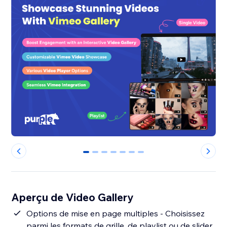
0
1
2
3
4
5
6
Aperçu de Video Gallery
Options de mise en page multiples - Choisissez
parmi les formats de grille, de playlist ou de slider