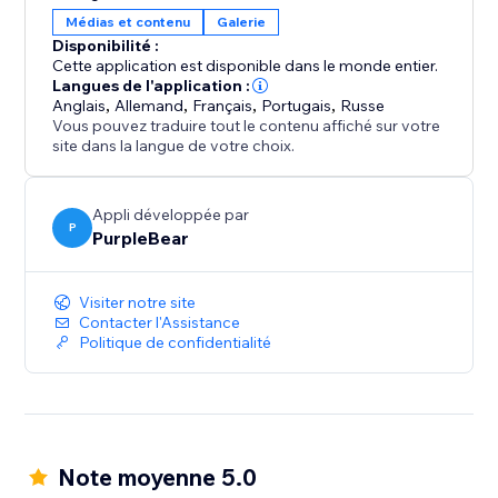
Transformez vos vidéos Vimeo en une vitrine visuelle
Médias et contenu
Galerie
puissante qui captive votre public et améliore
Disponibilité :
l'expérience de votre site web.
Cette application est disponible dans le monde entier.
Langues de l'application :
Anglais
,
Allemand
,
Français
,
Portugais
,
Russe
Vous pouvez traduire tout le contenu affiché sur votre
site dans la langue de votre choix.
Appli développée par
P
PurpleBear
Visiter notre site
Contacter l'Assistance
Politique de confidentialité
Note moyenne 5.0