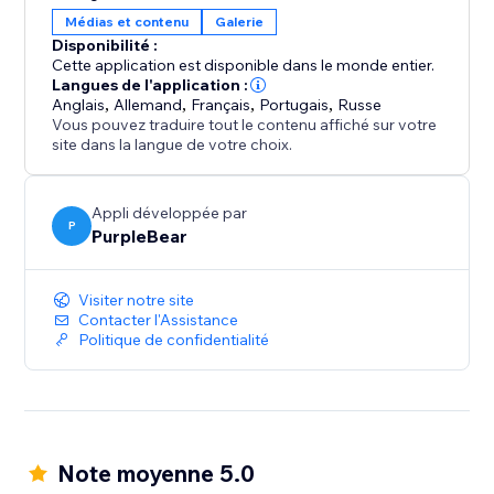
Transformez vos vidéos Vimeo en une vitrine visuelle
Médias et contenu
Galerie
puissante qui captive votre public et améliore
Disponibilité :
l'expérience de votre site web.
Cette application est disponible dans le monde entier.
Langues de l'application :
Anglais
,
Allemand
,
Français
,
Portugais
,
Russe
Vous pouvez traduire tout le contenu affiché sur votre
site dans la langue de votre choix.
Appli développée par
P
PurpleBear
Visiter notre site
Contacter l'Assistance
Politique de confidentialité
Note moyenne 5.0