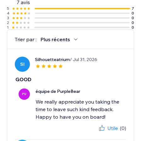
7 avis
5
7
4
0
3
0
2
0
1
0
Trier par :
Plus récents
Silhouetteatrium
/ Jul 31, 2026
SI
GOOD
équipe de PurpleBear
PU
We really appreciate you taking the
time to leave such kind feedback.
Happy to have you on board!
Utile
(0)