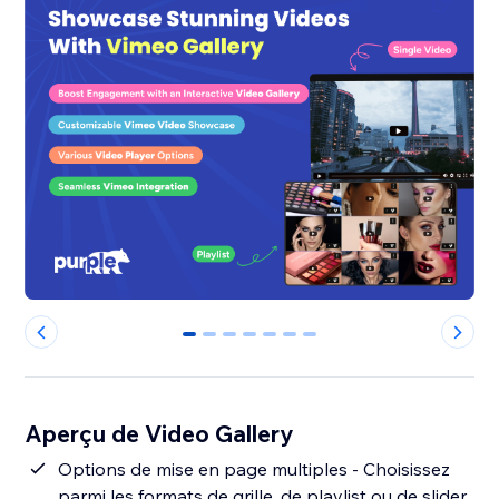
0
1
2
3
4
5
6
Aperçu de Video Gallery
Options de mise en page multiples - Choisissez
parmi les formats de grille, de playlist ou de slider