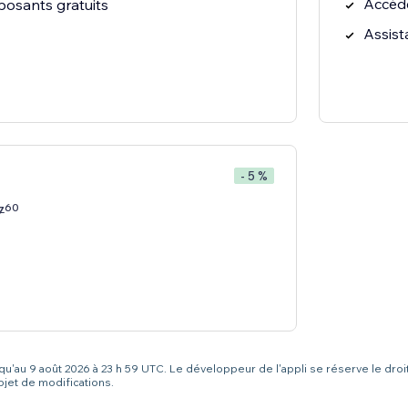
Accéd
osants gratuits
Assist
- 5 %
60
7
squ'au 9 août 2026 à 23 h 59 UTC. Le développeur de l'appli se réserve le droi
bjet de modifications.