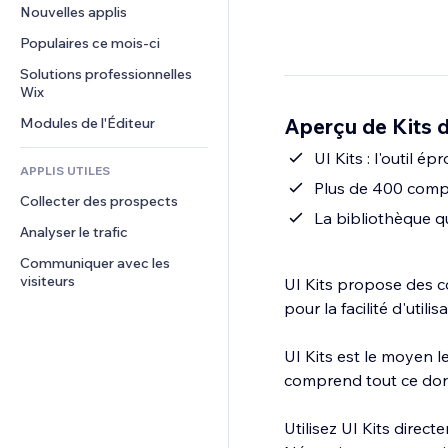
Conversion
Solutions d'entreposage
Nouvelles applis
PDF
Effets sur images
Chat
Dropshipping
Partage de fichiers
Populaires ce mois‑ci
Boutons et menus
Commentaires
Tarifs et abonnement
Actualités
Bannières et badges
Solutions professionnelles 
Téléphone
Financement participatif
Wix
Services de contenu
Calculateurs
Communauté
Alimentation et boissons
Aperçu de Kits d'
Modules de l'Éditeur
Effets de texte
Rechercher
Avis et commentaires
Météo
UI Kits : l'outil 
CRM
APPLIS UTILES
Graphiques et tableaux
Plus de 400 comp
Collecter des prospects
La bibliothèque q
Analyser le trafic
Communiquer avec les 
visiteurs
UI Kits propose des c
pour la facilité d'utilis
UI Kits est le moyen l
comprend tout ce don
Utilisez UI Kits direc