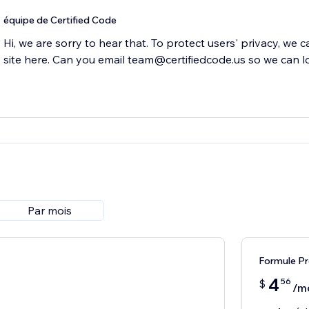
équipe de Certified Code
Hi, we are sorry to hear that. To protect users' privacy, we 
site here. Can you email team@certifiedcode.us so we can l
Par mois
Formule P
4
56
$
/m