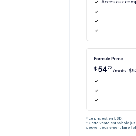
Accès aux comp
Formule Prime
54
72
$
/mois
$
5
* Le prix est en USD.
* Cette vente est valable ju
peuvent également faire l'o