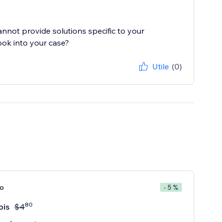
cannot provide solutions specific to your
ook into your case?
Utile
(0)
ro
- 5 %
80
ois
$
4