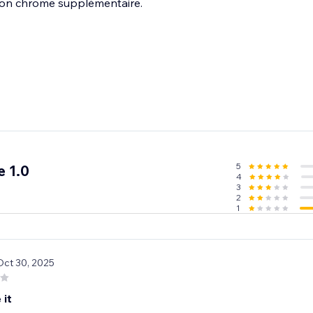
ion chrome supplémentaire.
5
 1.0
4
3
2
1
Oct 30, 2025
 it