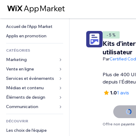
Accueil de l'App Market
- 5 %
Applis en promotion
Kits d'inte
CATÉGORIES
utilisateur
Par
Certified Co
Marketing
Vente en ligne
Publicités
Plus de 400 UI
Mobile
Services et événements
Applis pour les boutiques
depuis l'Éditeu
Données analytiques
Expédition et livraison
Médias et contenu
Hôtels
1.0
1 avis
Réseaux sociaux
Boutons Vente
Événements
Éléments de design
Galerie
Référencement (SEO)
Cours en ligne
Restaurants
Musique
Cartes et navigation
Communication 
Engagement
Impression à la demande
Immobilier
Podcasts
Confidentialité
Formulaires
Classement de sites
Comptabilité
DÉCOUVRIR
Réservations
Photographie
Horloge
Blog
Offre non payante
E-mail
Coupons et fidélisation
Les choix de l'équipe
Vidéo
Modèles de pages
Sondages