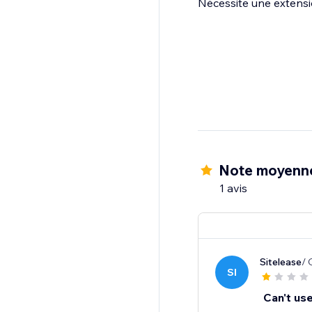
Nécessite une extens
Note moyenne
1 avis
Sitelease
/ 
SI
Can't use