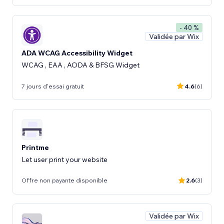
- 40 %
Validée par Wix
ADA WCAG Accessibility Widget
WCAG , EAA , AODA & BFSG Widget
7 jours d'essai gratuit
4.6
(6)
Printme
Let user print your website
Offre non payante disponible
2.6
(3)
Validée par Wix