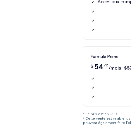
Accès aux comp
Formule Prime
54
72
$
/mois
$
5
* Le prix est en USD.
* Cette vente est valable ju
peuvent également faire l'o