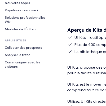
Conversion
Solutions d'entreposage
Nouvelles applis
PDF
Effets sur images
Chat
Dropshipping
Partage de fichiers
Populaires ce mois‑ci
Boutons et menus
Commentaires
Tarifs et abonnement
Actualités
Bannières et badges
Solutions professionnelles 
Téléphone
Financement participatif
Wix
Services de contenu
Calculateurs
Communauté
Alimentation et boissons
Aperçu de Kits d'
Modules de l'Éditeur
Effets de texte
Rechercher
Avis et commentaires
Météo
UI Kits : l'outil 
CRM
APPLIS UTILES
Graphiques et tableaux
Plus de 400 comp
Collecter des prospects
La bibliothèque q
Analyser le trafic
Communiquer avec les 
visiteurs
UI Kits propose des c
pour la facilité d'utilis
UI Kits est le moyen l
comprend tout ce don
Utilisez UI Kits direc