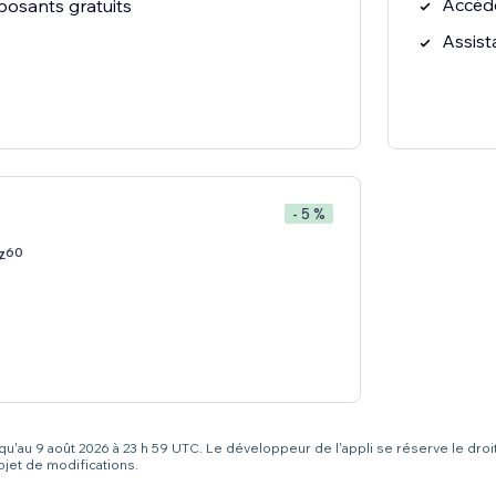
Accéd
osants gratuits
Assist
- 5 %
60
7
squ'au 9 août 2026 à 23 h 59 UTC. Le développeur de l'appli se réserve le droi
bjet de modifications.