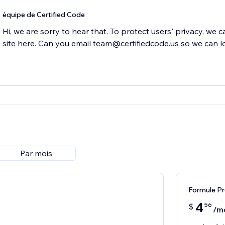
équipe de Certified Code
Hi, we are sorry to hear that. To protect users' privacy, we 
site here. Can you email team@certifiedcode.us so we can l
Par mois
Formule P
4
56
$
/m