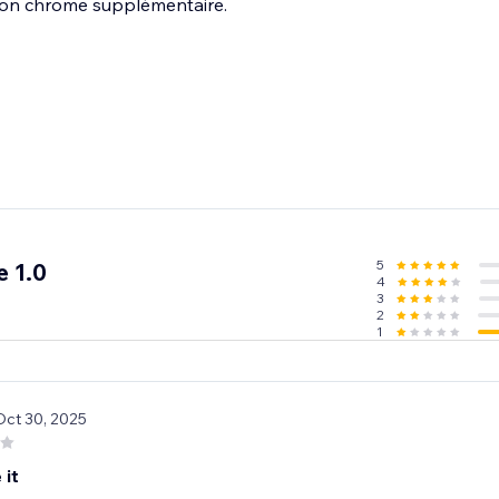
ion chrome supplémentaire.
5
 1.0
4
3
2
1
Oct 30, 2025
 it