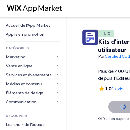
Accueil de l'App Market
- 5 %
Applis en promotion
Kits d'inte
CATÉGORIES
utilisateur
Par
Certified Co
Marketing
Vente en ligne
Publicités
Plus de 400 UI
Mobile
Services et événements
Applis pour les boutiques
depuis l'Éditeu
Données analytiques
Expédition et livraison
Médias et contenu
Hôtels
1.0
1 avis
Réseaux sociaux
Boutons Vente
Événements
Éléments de design
Galerie
Référencement (SEO)
Cours en ligne
Restaurants
Musique
Cartes et navigation
Communication 
Engagement
Impression à la demande
Immobilier
Podcasts
Confidentialité
Formulaires
Classement de sites
Comptabilité
DÉCOUVRIR
Réservations
Photographie
Horloge
Blog
Offre non payante
E-mail
Coupons et fidélisation
Les choix de l'équipe
Vidéo
Modèles de pages
Sondages