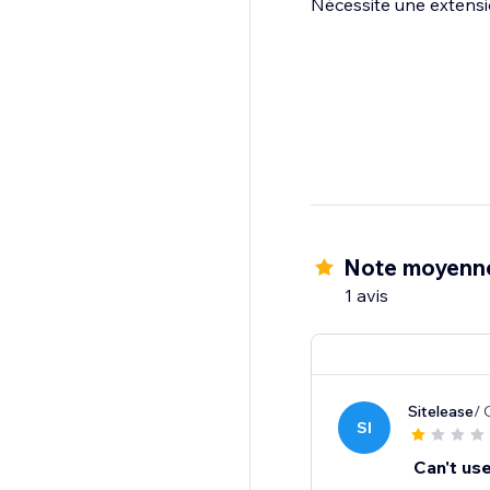
Nécessite une extens
Note moyenne
1 avis
Sitelease
/ 
SI
Can't use