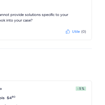
cannot provide solutions specific to your
ook into your case?
Utile
(0)
ro
- 5 %
80
ois
$
4