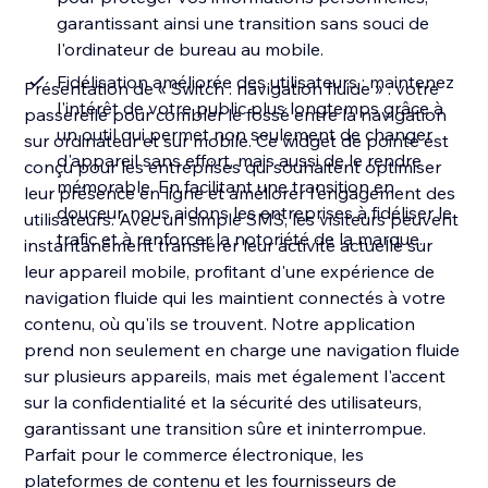
garantissant ainsi une transition sans souci de
l'ordinateur de bureau au mobile.
Fidélisation améliorée des utilisateurs : maintenez
Présentation de « Switch : navigation fluide » : votre
l'intérêt de votre public plus longtemps grâce à
passerelle pour combler le fossé entre la navigation
un outil qui permet non seulement de changer
sur ordinateur et sur mobile. Ce widget de pointe est
d'appareil sans effort, mais aussi de le rendre
conçu pour les entreprises qui souhaitent optimiser
mémorable. En facilitant une transition en
leur présence en ligne et améliorer l'engagement des
douceur, nous aidons les entreprises à fidéliser le
utilisateurs. Avec un simple SMS, les visiteurs peuvent
trafic et à renforcer la notoriété de la marque.
instantanément transférer leur activité actuelle sur
leur appareil mobile, profitant d'une expérience de
navigation fluide qui les maintient connectés à votre
contenu, où qu'ils se trouvent. Notre application
prend non seulement en charge une navigation fluide
sur plusieurs appareils, mais met également l'accent
sur la confidentialité et la sécurité des utilisateurs,
garantissant une transition sûre et ininterrompue.
Parfait pour le commerce électronique, les
plateformes de contenu et les fournisseurs de