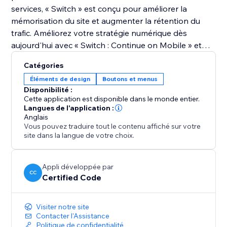
services, « Switch » est conçu pour améliorer la
mémorisation du site et augmenter la rétention du
trafic. Améliorez votre stratégie numérique dès
aujourd'hui avec « Switch : Continue on Mobile » et
transformez la façon dont les visiteurs interagissent
Catégories
avec votre site sur tous les appareils.
Éléments de design
Boutons et menus
Disponibilité :
Cette application est disponible dans le monde entier.
Langues de l'application :
Anglais
Vous pouvez traduire tout le contenu affiché sur votre
site dans la langue de votre choix.
Appli développée par
CC
Certified Code
Visiter notre site
Contacter l'Assistance
Politique de confidentialité