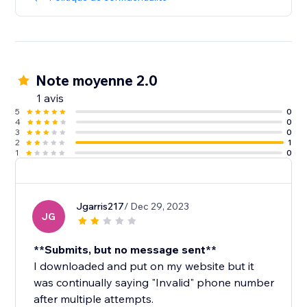
Note moyenne 2.0
1 avis
5
0
4
0
3
0
2
1
1
0
Jgarris217
/ Dec 29, 2023
JG
**Submits, but no message sent**
I downloaded and put on my website but it
was continually saying "Invalid" phone number
after multiple attempts.