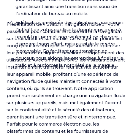
garantissant ainsi une transition sans souci de
l'ordinateur de bureau au mobile.
Fidélisation améliorée des utilisateurs : maintenez
Présentation de « Switch : navigation fluide » : votre
l'intérêt de votre public plus longtemps grâce à
passerelle pour combler le fossé entre la navigation
un outil qui permet non seulement de changer
sur ordinateur et sur mobile. Ce widget de pointe est
d'appareil sans effort, mais aussi de le rendre
conçu pour les entreprises qui souhaitent optimiser
mémorable. En facilitant une transition en
leur présence en ligne et améliorer l'engagement des
douceur, nous aidons les entreprises à fidéliser le
utilisateurs. Avec un simple SMS, les visiteurs peuvent
trafic et à renforcer la notoriété de la marque.
instantanément transférer leur activité actuelle sur
leur appareil mobile, profitant d'une expérience de
navigation fluide qui les maintient connectés à votre
contenu, où qu'ils se trouvent. Notre application
prend non seulement en charge une navigation fluide
sur plusieurs appareils, mais met également l'accent
sur la confidentialité et la sécurité des utilisateurs,
garantissant une transition sûre et ininterrompue.
Parfait pour le commerce électronique, les
plateformes de contenu et les fournisseurs de