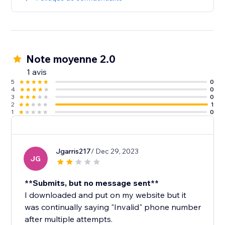
Note moyenne 2.0
1 avis
5
0
4
0
3
0
2
1
1
0
Jgarris217
/ Dec 29, 2023
JG
**Submits, but no message sent**
I downloaded and put on my website but it
was continually saying "Invalid" phone number
after multiple attempts.