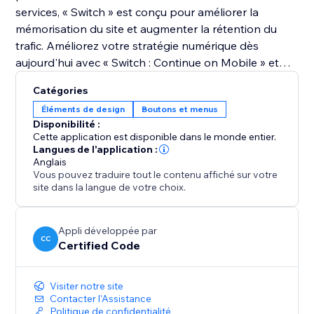
services, « Switch » est conçu pour améliorer la
mémorisation du site et augmenter la rétention du
trafic. Améliorez votre stratégie numérique dès
aujourd'hui avec « Switch : Continue on Mobile » et
transformez la façon dont les visiteurs interagissent
Catégories
avec votre site sur tous les appareils.
Éléments de design
Boutons et menus
Disponibilité :
Cette application est disponible dans le monde entier.
Langues de l'application :
Anglais
Vous pouvez traduire tout le contenu affiché sur votre
site dans la langue de votre choix.
Appli développée par
CC
Certified Code
Visiter notre site
Contacter l'Assistance
Politique de confidentialité