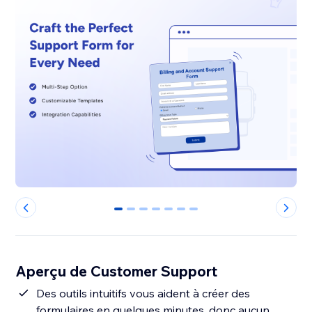
0
1
2
3
4
5
6
Aperçu de Customer Support
Des outils intuitifs vous aident à créer des
formulaires en quelques minutes, donc aucun