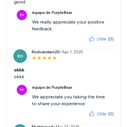
good
équipe de PurpleBear
PU
We really appreciate your positive
feedback.
Utile
(0)
Rodvandam20
/ Apr 1, 2025
RO
okkk
okkk
équipe de PurpleBear
PU
We appreciate you taking the time
to share your experience.
Utile
(0)
Shablessed
/ Mar 23, 2025