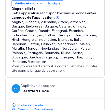
Médias et contenu
Musique
Disponibilité :
Cette application est disponible dans le monde entier.
Langues de l'application :
Anglais
,
Albanais
,
Allemand
,
Arabe
,
Arménien
,
Basque
,
Biélorusse
,
Bulgare
,
Catalan
,
Chinois
,
Coréen
,
Croate
,
Danois
,
Espagnol
,
Estonien
,
Finlandais
,
Français
,
Gallois
,
Géorgien
,
Grec
,
Hébreu
,
Hindi
,
Hongrois
,
Indonésien
,
Islandais
,
Italien
,
Japonais
,
Letton
,
Lituanien
,
Macédonien
,
Malais
,
Marathi
,
Mongol
,
Néerlandais
,
Norvégien
,
Persan
,
Polonais
,
Portugais
,
Roumain
,
Russe
,
Serbe
,
Slovaque
,
Suédois
,
Tagalog
,
Tchèque
,
Thaï
,
Turc
,
Ukrainien
,
Vietnamien
Vous pouvez traduire tout le contenu affiché sur votre
site dans la langue de votre choix.
Appli développée par
CC
Certified Code
Visiter notre site
Contacter l'Assistance