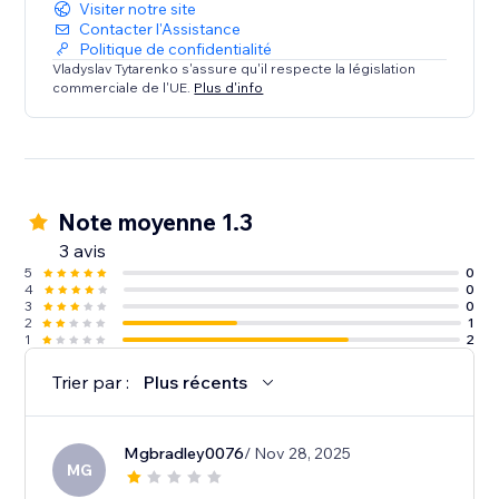
Visiter notre site
Contacter l'Assistance
Politique de confidentialité
Vladyslav Tytarenko s'assure qu'il respecte la législation
commerciale de l'UE.
Plus d'info
Note moyenne 1.3
3 avis
5
0
4
0
3
0
2
1
1
2
Trier par :
Plus récents
Mgbradley0076
/ Nov 28, 2025
MG