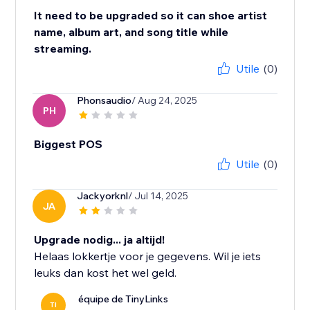
It need to be upgraded so it can shoe artist
name, album art, and song title while
streaming.
Utile
(0)
Phonsaudio
/ Aug 24, 2025
PH
Biggest POS
Utile
(0)
Jackyorknl
/ Jul 14, 2025
JA
Upgrade nodig... ja altijd!
Helaas lokkertje voor je gegevens. Wil je iets
leuks dan kost het wel geld.
équipe de TinyLinks
TI