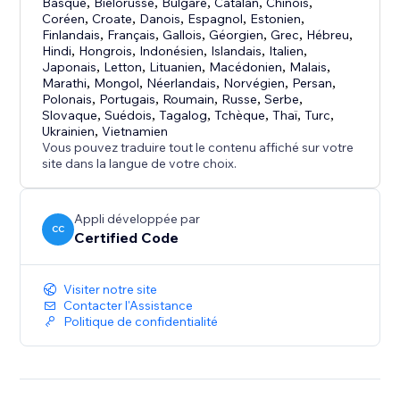
Basque
,
Biélorusse
,
Bulgare
,
Catalan
,
Chinois
,
Coréen
,
Croate
,
Danois
,
Espagnol
,
Estonien
,
Finlandais
,
Français
,
Gallois
,
Géorgien
,
Grec
,
Hébreu
,
Hindi
,
Hongrois
,
Indonésien
,
Islandais
,
Italien
,
Japonais
,
Letton
,
Lituanien
,
Macédonien
,
Malais
,
Marathi
,
Mongol
,
Néerlandais
,
Norvégien
,
Persan
,
Polonais
,
Portugais
,
Roumain
,
Russe
,
Serbe
,
Slovaque
,
Suédois
,
Tagalog
,
Tchèque
,
Thaï
,
Turc
,
Ukrainien
,
Vietnamien
Vous pouvez traduire tout le contenu affiché sur votre
site dans la langue de votre choix.
Appli développée par
CC
Certified Code
Visiter notre site
Contacter l'Assistance
Politique de confidentialité