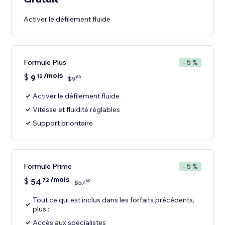
Activer le défilement fluide
Formule Plus
- 5 %
/mois
$
9
12
60
$
9
Activer le défilement fluide
Vitesse et fluidité réglables
Support prioritaire
Formule Prime
- 5 %
/mois
$
54
72
60
$
57
Tout ce qui est inclus dans les forfaits précédents,
plus :
Accès aux spécialistes