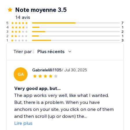
Note moyenne 3.5
14 avis
5
7
4
1
3
2
2
1
1
3
Trier par :
Plus récents
Gabrielelilli1105
/ Jul 30, 2025
GA
Very good app, but...
The app works very well, like what I wanted.
But, there is a problem. When you have
anchors on your site, you click on one of them
and then scroll (up or down) the...
Lire plus