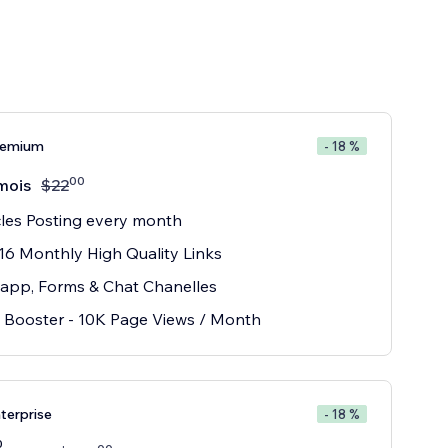
remium
- 18 %
00
mois
$
22
cles Posting every month
16 Monthly High Quality Links
app, Forms & Chat Chanelles
Booster - 10K Page Views / Month
terprise
- 18 %
0