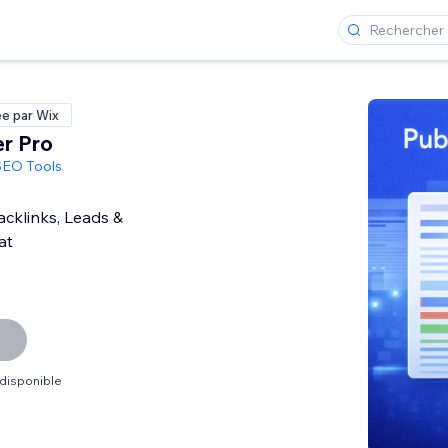
ée par Wix
er Pro
SEO Tools
cklinks, Leads &
at
s
 disponible