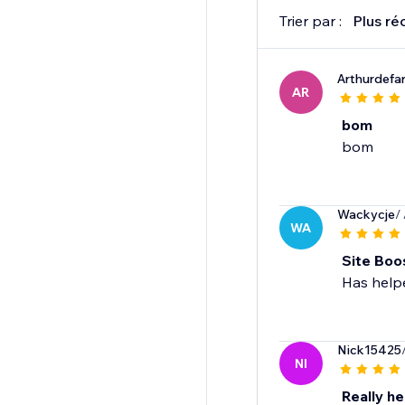
Trier par :
Plus ré
Arthurdefa
AR
bom
bom
Wackycje
/
WA
Site Boo
Nick15425
NI
Really he