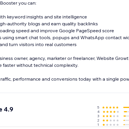
Booster you can:
th keyword insights and site intelligence
high-authority blogs and earn quality backlinks
 loading speed and improve Google PageSpeed score
ns using smart chat tools, popups and WhatsApp contact wi
nd turn visitors into real customers
iness owner, agency, marketer or freelancer, Website Grow
 faster without technical complexity.
traffic, performance and conversions today with a single pow
5
e 4.9
4
3
2
1