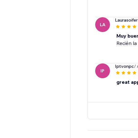
Laurasoifer
LA
Muy bue
Recién la 
Iptvonpc
/
IP
great ap