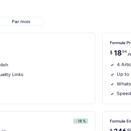
Par mois
Formule P
18
04
$
/
4 Arti
lish
Up to 
ality Links
Whats
Speed 
Formule En
- 18 %
0
$