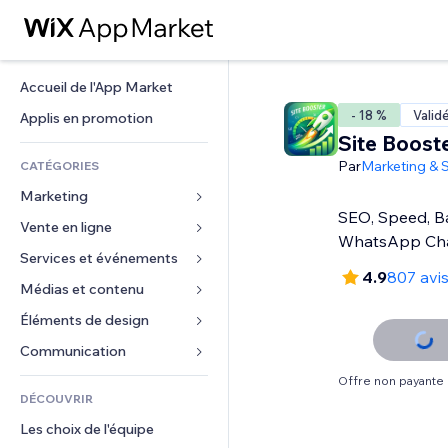
Accueil de l'App Market
- 18 %
Valid
Applis en promotion
Site Boost
Par
Marketing & 
CATÉGORIES
Marketing
SEO, Speed, Ba
Vente en ligne
Publicités
WhatsApp Ch
Mobile
Services et événements
Applis pour les boutiques
4.9
807 avi
Données analytiques
Expédition et livraison
Médias et contenu
Hôtels
Réseaux sociaux
Boutons Vente
Événements
Éléments de design
Galerie
Référencement (SEO)
Cours en ligne
Restaurants
Musique
Cartes et navigation
Communication 
Engagement
Impression à la demande
Immobilier
Podcasts
Confidentialité
Formulaires
Offre non payante
Classement de sites
Comptabilité
DÉCOUVRIR
Réservations
Photographie
Horloge
Blog
E-mail
Coupons et fidélisation
Les choix de l'équipe
Vidéo
Modèles de pages
Sondages