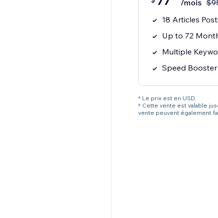
77
/mois
$
9
18 Articles Pos
Up to 72 Month
Multiple Keywo
Speed Booster
* Le prix est en USD.
* Cette vente est valable ju
vente peuvent également fai