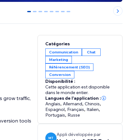
0
1
2
3
4
5
6
7
Catégories
Communication
Chat
Marketing
Référencement (SEO)
Conversion
Disponibilité :
Cette application est disponible
dans le monde entier.
grow traffic,
Langues de l'application :
Anglais
,
Allemand
,
Chinois
,
Espagnol
,
Français
,
Italien
,
Portugais
,
Russe
version tools
Appli développée par
MT