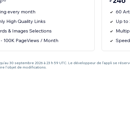
246
00
5
ting every month
60 Art
ly High Quality Links
Up to 
rds & Images Selections
Multip
 - 100K PageViews / Month
Speed 
squ'au 30 septembre 2026 à 23 h 59 UTC. Le développeur de l'appli se réserve
re l'objet de modifications.