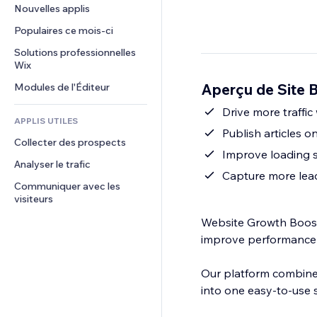
Conversion
Solutions d'entreposage
Nouvelles applis
PDF
Effets sur images
Chat
Dropshipping
Partage de fichiers
Populaires ce mois‑ci
Boutons et menus
Commentaires
Tarifs et abonnement
Actualités
Bannières et badges
Solutions professionnelles 
Téléphone
Financement participatif
Wix
Services de contenu
Calculateurs
Communauté
Alimentation et boissons
Aperçu de Site 
Modules de l'Éditeur
Effets de texte
Rechercher
Avis et commentaires
Météo
Drive more traffic
CRM
APPLIS UTILES
Graphiques et tableaux
Publish articles o
Collecter des prospects
Improve loading 
Analyser le trafic
Capture more lead
Communiquer avec les 
visiteurs
Website Growth Booste
improve performance 
Our platform combines
into one easy-to-use s