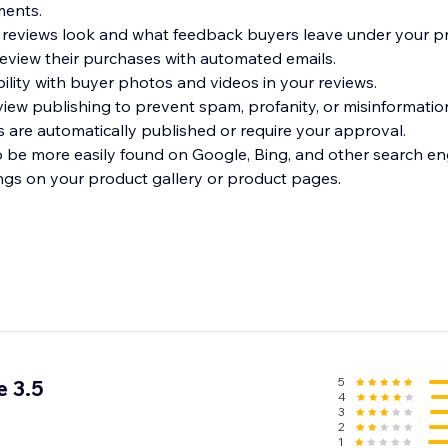
ments.
 reviews look and what feedback buyers leave under your p
review their purchases with automated emails.
ility with buyer photos and videos in your reviews.
iew publishing to prevent spam, profanity, or misinformatio
 are automatically published or require your approval.
o be more easily found on Google, Bing, and other search en
ings on your product gallery or product pages.
5
 3.5
4
3
2
1