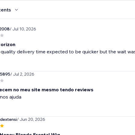
cents
r2008
/ Jul 10, 2026
orizon
 quality delivery time expected to be quicker but the wait was
55895
/ Jul 2, 2026
ecem no meu site mesmo tendo reviews
nos ajuda
dextensi
/ Jun 20, 2026
Honey Blonde Frontal Wig