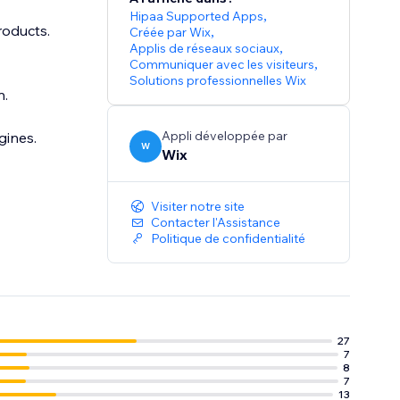
Hipaa Supported Apps
,
roducts.
Créée par Wix
,
Applis de réseaux sociaux
,
Communiquer avec les visiteurs
,
Solutions professionnelles Wix
n.
Appli développée par
gines.
W
Wix
Visiter notre site
Contacter l'Assistance
Politique de confidentialité
27
7
8
7
13