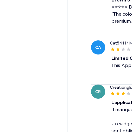
⭐⭐⭐⭐⭐ Da
"The colo
premium.
Cat5411
/ 
CA
Limited C
This App 
Creationgli
CR
L’applica
Il manque
Un widget
sont oblig