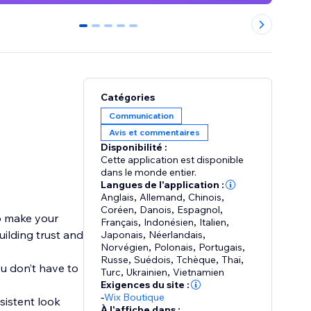
0
1
2
3
4
Catégories
Communication
Avis et commentaires
Disponibilité :
Cette application est disponible
dans le monde entier.
Langues de l'application :
Anglais
,
Allemand
,
Chinois
,
Coréen
,
Danois
,
Espagnol
,
to make your
Français
,
Indonésien
,
Italien
,
ilding trust and
Japonais
,
Néerlandais
,
Norvégien
,
Polonais
,
Portugais
,
Russe
,
Suédois
,
Tchèque
,
Thaï
,
you don’t have to
Turc
,
Ukrainien
,
Vietnamien
Exigences du site :
-
Wix Boutique
sistent look
À l'affiche dans :