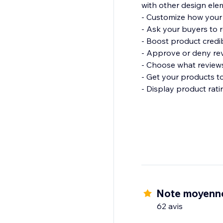
with other design ele
- Customize how your
- Ask your buyers to 
- Boost product credib
- Approve or deny rev
- Choose what reviews
- Get your products t
- Display product rat
Note moyenne
62 avis