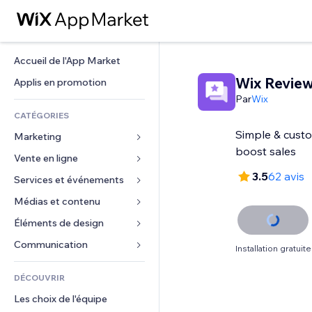
Accueil de l'App Market
Wix Revie
Applis en promotion
Par
Wix
CATÉGORIES
Simple & custo
Marketing
Vente en ligne
Publicités
3.5
62 avis
Mobile
Services et événements
Applis pour les boutiques
Données analytiques
Expédition et livraison
Médias et contenu
Hôtels
Réseaux sociaux
Boutons Vente
Événements
Éléments de design
Galerie
Référencement (SEO)
Cours en ligne
Restaurants
Musique
Cartes et navigation
Communication 
Installation gratuite
Engagement
Impression à la demande
Immobilier
Podcasts
Confidentialité
Formulaires
Classement de sites
Comptabilité
DÉCOUVRIR
Réservations
Photographie
Horloge
Blog
E-mail
Coupons et fidélisation
Les choix de l'équipe
Vidéo
Modèles de pages
Sondages