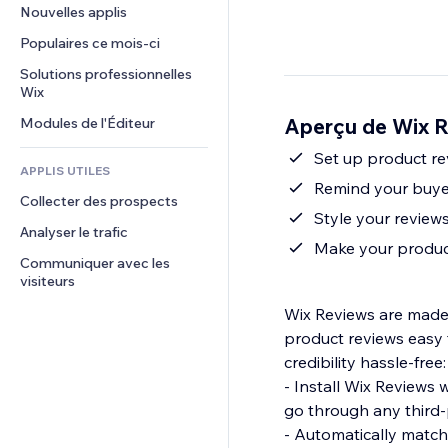
Conversion
Solutions d'entreposage
Nouvelles applis
PDF
Effets sur images
Chat
Dropshipping
Partage de fichiers
Populaires ce mois‑ci
Boutons et menus
Commentaires
Tarifs et abonnement
Actualités
Bannières et badges
Solutions professionnelles 
Téléphone
Financement participatif
Wix
Services de contenu
Calculateurs
Communauté
Alimentation et boissons
Aperçu de Wix 
Modules de l'Éditeur
Effets de texte
Rechercher
Avis et commentaires
Météo
Set up product rev
CRM
APPLIS UTILES
Graphiques et tableaux
Remind your buyer
Collecter des prospects
Style your reviews
Analyser le trafic
Make your product
Communiquer avec les 
visiteurs
Wix Reviews are made f
product reviews easy 
credibility hassle-free:
- Install Wix Reviews w
go through any third-p
- Automatically match 