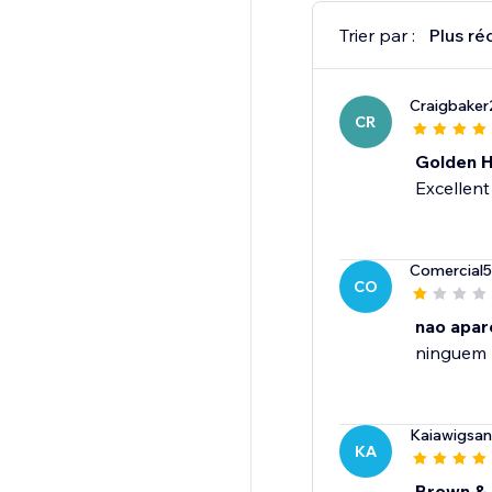
Trier par :
Plus ré
Craigbake
CR
Golden H
Excellent
Comercial
CO
nao apar
ninguem 
Kaiawigsan
KA
Brown & 