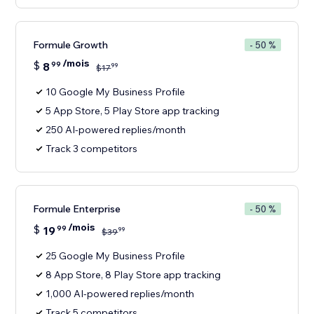
Formule Growth
- 50 %
/mois
$
8
99
99
$
17
10 Google My Business Profile
5 App Store, 5 Play Store app tracking
250 AI-powered replies/month
Track 3 competitors
Formule Enterprise
- 50 %
/mois
$
19
99
99
$
39
25 Google My Business Profile
8 App Store, 8 Play Store app tracking
1,000 AI-powered replies/month
Track 5 competitors