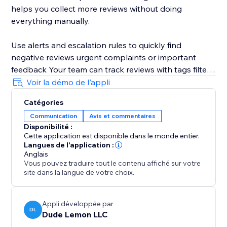
helps you collect more reviews without doing
everything manually.
Use alerts and escalation rules to quickly find
negative reviews urgent complaints or important
feedback Your team can track reviews with tags filters
and a simple inbox.
Voir la démo de l'appli
Catégories
You can also monitor reviews from other platforms
Communication
Avis et commentaires
such as Apple App Store Google Play Store and
Disponibilité :
competitor listings to understand what customers are
Cette application est disponible dans le monde entier.
saying. Note AI auto replies are currently supported
Langues de l'application :
for Google Business Profile only You must connect
Anglais
Vous pouvez traduire tout le contenu affiché sur votre
your Google account to use this feature.
site dans la langue de votre choix.
Appli développée par
DL
Dude Lemon LLC