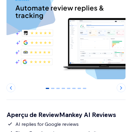
0
1
2
3
4
5
6
7
Aperçu de ReviewMankey AI Reviews
AI replies for Google reviews