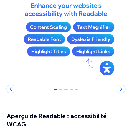
0
1
2
3
4
Aperçu de Readable : accessibilité
WCAG