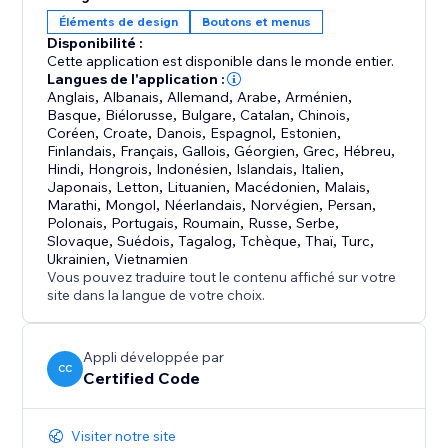
solution légère, rapide et conviviale de Readable,
Éléments de design
Boutons et menus
compatible avec tous les navigateurs modernes et les
Disponibilité :
sites web avec ou sans CMS. L'avenir des expériences
Cette application est disponible dans le monde entier.
en ligne inclusives commence ici.
Langues de l'application :
Anglais
,
Albanais
,
Allemand
,
Arabe
,
Arménien
,
Basque
,
Biélorusse
,
Bulgare
,
Catalan
,
Chinois
,
Coréen
,
Croate
,
Danois
,
Espagnol
,
Estonien
,
Finlandais
,
Français
,
Gallois
,
Géorgien
,
Grec
,
Hébreu
,
Hindi
,
Hongrois
,
Indonésien
,
Islandais
,
Italien
,
Japonais
,
Letton
,
Lituanien
,
Macédonien
,
Malais
,
Marathi
,
Mongol
,
Néerlandais
,
Norvégien
,
Persan
,
Polonais
,
Portugais
,
Roumain
,
Russe
,
Serbe
,
Slovaque
,
Suédois
,
Tagalog
,
Tchèque
,
Thaï
,
Turc
,
Ukrainien
,
Vietnamien
Vous pouvez traduire tout le contenu affiché sur votre
site dans la langue de votre choix.
Appli développée par
CC
Certified Code
Visiter notre site